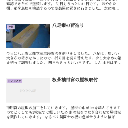
確認できたので塗装します。 明日もきっといい日です。 おやかた
朝、稲荷鳥居を塗装するので塗装屋に置きに行きました。 次に檜扇
を入れる箱を手鉋で仕上げました。 ...
八足案の荷造り
神具
今日は八足案と組立式三段案の荷造りをしました。 八足は丁度いい
大きさの箱がなかったので、折り目を切り替えたり、少し大きめの箱
を切って調整しました。 明日もきっといい日です。 しん 本日は午前
中は二段式八足案の仕上げ作業をしておりまし...
板葺袖付宮の屋根取付
ひとりごと
神明宮の屋根の加工をしていきます。 屋根の巾が1mを越えてきます
のでどうしても1枚板では難しいため 別の板をつなぎ合わせて屋根板
を製作していきます。 なるべく隣同士の板の色が合うように接ぎ合
わせていきます。 明日もきっといい日で...