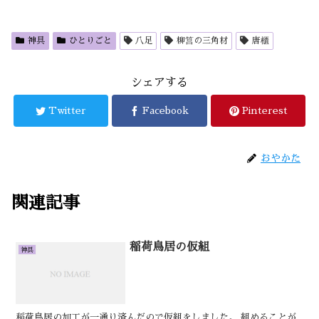
神具
ひとりごと
八足
柳筥の三角材
唐櫃
シェアする
Twitter
Facebook
Pinterest
おやかた
関連記事
稲荷鳥居の仮組
神具
稲荷鳥居の加工が一通り済んだので仮組をしました。 組めることが