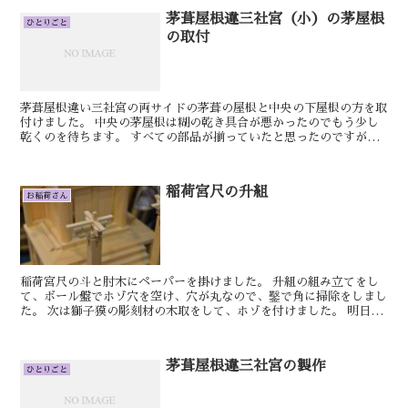
茅葺屋根違三社宮（小）の茅屋根
ひとりごと
の取付
茅葺屋根違い三社宮の両サイドの茅葺の屋根と中央の下屋根の方を取
付けました。 中央の茅屋根は糊の乾き具合が悪かったのでもう少し
乾くのを待ちます。 すべての部品が揃っていたと思ったのですが欄
干のノボリ板が見当たらないのでそれをさっと製作...
稲荷宮尺の升組
お稲荷さん
稲荷宮尺の斗と肘木にペーパーを掛けました。 升組の組み立てをし
て、ボール盤でホゾ穴を空け、穴が丸なので、鑿で角に掃除をしまし
た。 次は獅子獏の彫刻材の木取をして、ホゾを付けました。 明日も
きっといい日です。 しん 御扉の製作を...
茅葺屋根違三社宮の製作
ひとりごと