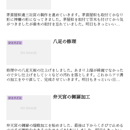
茅葺屋根違三社宮の製作を進めていきます。茅葺屋根も取付てかなり
形に神棚の形になってきました。茅屋根を取付て笠木も付けてから気
がつきましたが垂木の取付を忘れていました。明日もきっといい日で
す。けん材料の片付けの続きをしました。その後は茅葺屋根...
八足の修理
ひとりごと
修理中の八足天板の仕上げをしました。あまり上端が綺麗でなかった
ので少し仕上げをしてシミなどの汚れを落とします。これからアリ溝
の加工をやり直して、完成させていきます。明日もきっといい日で
す。けん鳴動桶の下の方を斜めに鉋で削りました。次は桶を回...
弁天宮の御扉加工
ひとりごと
弁天宮の御扉の端喰加工を始めました、最後は下からくさびで止める