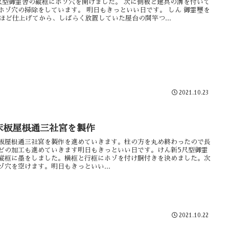
尺型御霊舎の縦框にホゾ穴を開けました。 次に側板と建具の溝を付いて
ホゾ穴の掃除をしています。 明日もきっといい日です。 しん 御霊璽を
台ほど仕上げてから、しばらく放置していた屋台の間竿つ...
2021.10.23
床板屋根通三社宮を製作
板屋根通三社宮を製作を進めていきます。柱の方を丸め終わったので長
どの加工も進めていきます明日もきっといい日です。けん新5尺型御霊
縦框に墨をしました。横框と行框にホゾを付け胴付きを決めました。次
ゾ穴を空けます。明日もきっといい...
2021.10.22