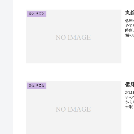
丸
ひとりごと
低床
めて
時間
備の
低
ひとりごと
次は
いの
から
木取