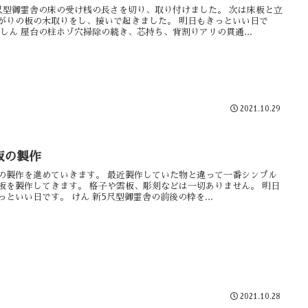
尺型御霊舎の床の受け桟の長さを切り、取り付けました。 次は床板と立
がりの板の木取りをし、接いで起きました。 明日もきっといい日で
 しん 屋台の柱ホゾ穴掃除の続き、芯持ち、背割りアリの貫通...
2021.10.29
板の製作
の製作を進めていきます。 最近製作していた物と違って一番シンプル
板を製作してきます。 格子や雲板、彫刻などは一切ありません。 明日
っといい日です。 けん 新5尺型御霊舎の前後の枠を...
2021.10.28