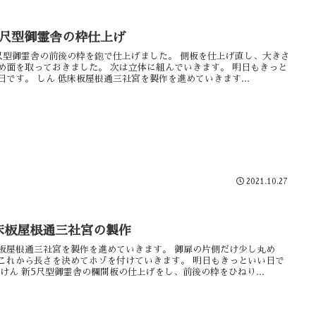
5尺型御霊舎の枠仕上げ
尺型御霊舎の前後の枠を鉋で仕上げました。 側板を仕上げ直し、大きさ
め面を取っておきました。 次は立体に組んでいきます。 明日もきっと
日です。 しん 低床板屋根通三社宮を製作を進めていきます...
2021.10.27
床板屋根通三社宮の製作
板屋根通三社宮を製作を進めていきます。 御扉の片側だけ少し丸め
これから長さを決めてホゾを付けていきます。 明日もきっといい日で
 けん 新5尺型御霊舎の欄間板の仕上げをし、前後の枠をひねり...