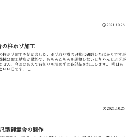
2021.10.26
台の柱ホゾ加工
の柱ホゾ加工を始めました、ホゾ取り機の刃物は研磨したばかりですが
機械は加工精度が微妙で、あちらこちらを調整しないとちゃんとホゾが
ません、今回はあえて背割りを埋めずに各部品を加工します。 明日も
といい日です。 ...
2021.10.25
5尺型御霊舎の製作