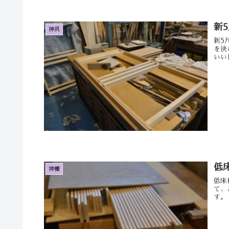
新
神具
新5
を決
いい
低
神棚
低床
て、
す。