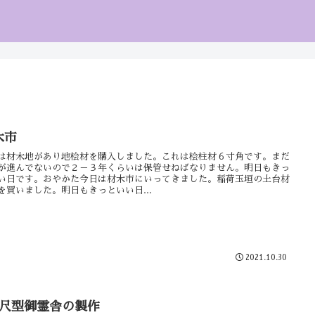
木市
は材木地があり地桧材を購入しました。これは桧柱材６寸角です。まだ
が進んでないので２－３年くらいは保管せねばなりません。明日もきっ
い日です。おやかた今日は材木市にいってきました。稲荷玉垣の土台材
を買いました。明日もきっといい日...
2021.10.30
5尺型御霊舎の製作