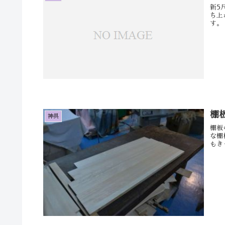
新5
ち上
す。
棚
神具
棚板
な棚
もき