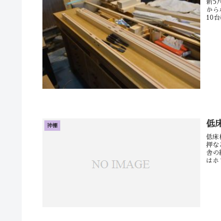
新5
から
10
低
神棚
低床
押な
舎の
はホ