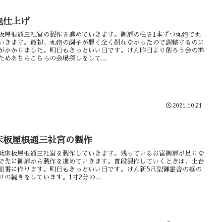
鉋仕上げ
板屋根通三社宮の製作を進めていきます。御扉の柱を1本ずつ丸鉋で丸
いきます。最初、丸鉋の調子が悪く全く削れなかったので調整するのに
がかかりました。明日もきっといい日です。けん昨日より削ろう会の準
ためあちらこちらの会場探しをして...
2021.10.21
床板屋根通三社宮の製作
低床板屋根通三社宮を製作していきます。残っているお宮御扉が足りな
で先に御扉から製作を進めていきます。普段製作していくときは、土台
順番に作ります。明日もきっといい日です。けん新5尺型御霊舎の框の
りの続きをしています。1寸2分の...