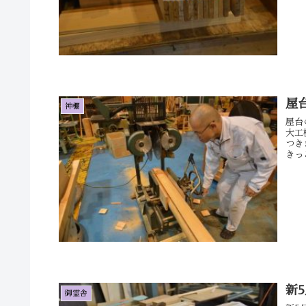
屋
神棚
屋台
大工
つき
きっ
新
御霊舎