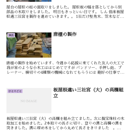
屋台の屋根の框の面取りをしました。 屋根板の幅を落としてから別
部品の木取りをしました。 明日もきっといい日です。 しん 低床板屋
根通三社宮を製作を進めていきます。。 1社だけ堅魚木、笠木など
の...
唐櫃の製作
神具
唐櫃の製作を始めています、今週から応援に来てくれた友人の大工で
我が家のような小木工ははじめてですが バンドソー、手押し鉋、プ
レーナー、横切りの4種類の機械になれてもらうには 絶好の仕事で
す、コロナでまだまだ復活できない3人分の助けにな...
板屋根違い三社宮（大）の高欄組
ひとりごと
立
板屋根違い三社宮（大）の高欄を組み立てました。次に擬宝珠柱の木
取加工を始めました。2本取りの長さに切り、登りの溝と高欄の溝を
突きました。溝に埋め木をしてから丸めて長さをきりました 。明日