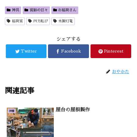
神具
宮師の日々
お稲荷さん
稲荷宮
四方転び
木製灯篭
シェアする
Twitter
Facebook
Pinterest
おやかた
関連記事
屋台の屋根製作
神棚