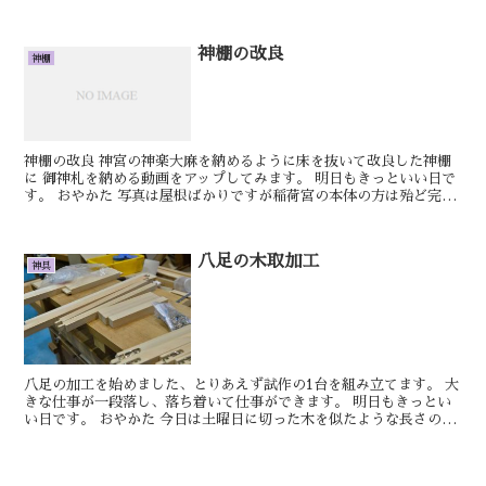
もきっといい日です。しん稲荷鳥居の笠木のアール加工から...
神棚の改良
神棚
神棚の改良 神宮の神楽大麻を納めるように床を抜いて改良した神棚
に 御神札を納める動画をアップしてみます。 明日もきっといい日で
す。 おやかた 写真は屋根ばかりですが稲荷宮の本体の方は殆ど完成
しています。 今日、袖板の部分を取付け...
八足の木取加工
神具
八足の加工を始めました、とりあえず試作の1台を組み立てます。 大
きな仕事が一段落し、落ち着いて仕事ができます。 明日もきっとい
い日です。 おやかた 今日は土曜日に切った木を似たような長さので
まとめていきました。 数が多いので長...