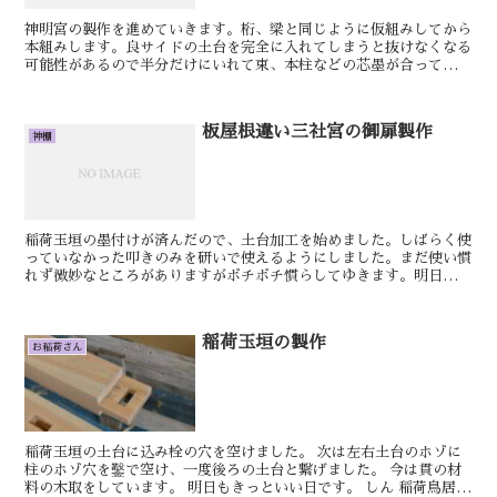
神明宮の製作を進めていきます。桁、梁と同じように仮組みしてから
本組みします。良サイドの土台を完全に入れてしまうと抜けなくなる
可能性があるので半分だけにいれて束、本柱などの芯墨が合っている
か確認します。明日もきっといい日です。けん茅葺屋根違い...
板屋根違い三社宮の御扉製作
神棚
稲荷玉垣の墨付けが済んだので、土台加工を始めました。しばらく使
っていなかった叩きのみを研いで使えるようにしました。まだ使い慣
れず微妙なところがありますがボチボチ慣らしてゆきます。明日もき
っといい日です。おやかた板屋根違い三社宮の御扉の柱を丸...
稲荷玉垣の製作
お稲荷さん
稲荷玉垣の土台に込み栓の穴を空けました。 次は左右土台のホゾに
柱のホゾ穴を鑿で空け、一度後ろの土台と繋げました。 今は貫の材
料の木取をしています。 明日もきっといい日です。 しん 稲荷鳥居の