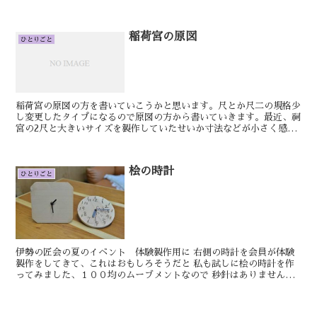
製作を進めていきます。 笠木と同じ...
稲荷宮の原図
ひとりごと
稲荷宮の原図の方を書いていこうかと思います。尺とか尺二の規格少
し変更したタイプになるので原図の方から書いていきます。最近、祠
宮の2尺と大きいサイズを製作していたせいか寸法などが小さく感じ
てしまいます。明日もきっといい日です。けん稲荷鳥居の柱...
桧の時計
ひとりごと
伊勢の匠会の夏のイベント 体験製作用に 右側の時計を会員が体験
製作をしてきて、これはおもしろそうだと 私も試しに桧の時計を作
ってみました、１００均のムーブメントなので 秒針はありませんが
シンプルでいいかと思います。 明日もきっと...