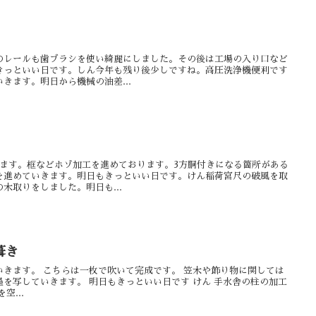
のレールも歯ブラシを使い綺麗にしました。その後は工場の入り口など
きっといい日です。しん今年も残り後少しですね。高圧洗浄機便利です
きます。明日から機械の油差...
きます。框などホゾ加工を進めております。3方胴付きになる箇所がある
を進めていきます。明日もきっといい日です。けん稲荷宮尺の破風を取
木取りをしました。明日も...
葺き
きます。 こちらは一枚で吹いて完成です。 笠木や飾り物に関しては
を写していきます。 明日もきっといい日です けん 手水舎の柱の加工
空...