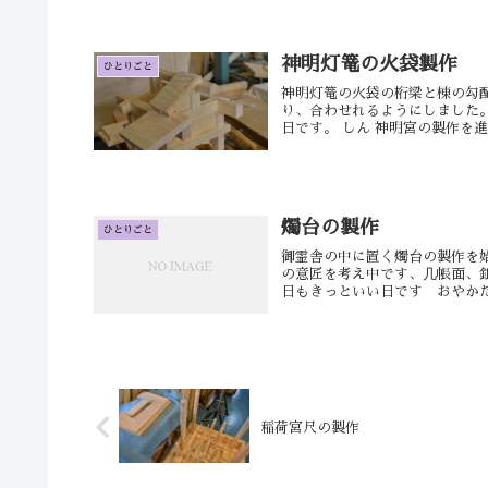
神明灯篭の火袋製作
ひとりごと
神明灯篭の火袋の桁梁と棟の勾
り、合わせれるようにしました。
日です。 しん 神明宮の製作を進め
燭台の製作
ひとりごと
御霊舎の中に置く燭台の製作を
の意匠を考え中です、几帳面、
日もきっといい日です おやかた
稲荷宮尺の製作