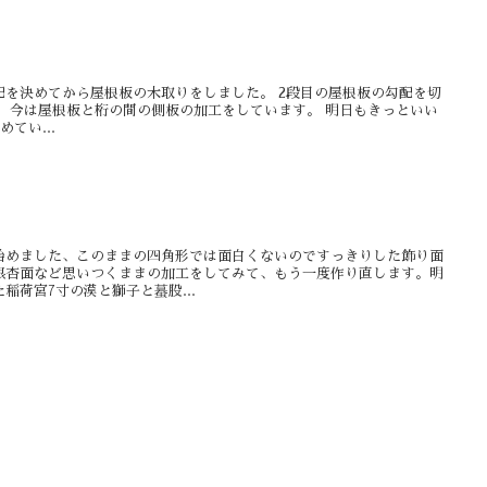
配を決めてから屋根板の木取りをしました。 2段目の屋根板の勾配を切
 今は屋根板と桁の間の側板の加工をしています。 明日もきっといい
てい...
始めました、このままの四角形では面白くないのですっきりした飾り面
銀杏面など思いつくままの加工をしてみて、もう一度作り直します。明
稲荷宮7寸の漠と獅子と蟇股...