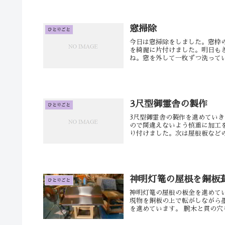
窓掃除
ひとりごと
今日は窓掃除をしました。窓枠
を綺麗に片付けました。明日も
ね。窓を外して一枚ずつ洗ってい
3尺型御霊舎の製作
ひとりごと
3尺型御霊舎の製作を進めてい
ので間違えないよう慎重に加工
り付けました。次は屋根板などの
神明灯篭の屋根を銅板
ひとりごと
神明灯篭の屋根の板金を進めてい
現物を銅板の上で転がしながら墨
を進めています。 腕木と貫の穴を