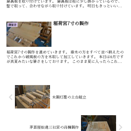
扉裏板を取り付けています。 扉裏板は框に少し掛かっているので、
鑿で取って、合わせながら取り付けています。 明日もきっといい日
です。 しん 本日午前中は少し出かけており...
稲荷宮7寸の製作
御霊舎
稲荷宮7寸の製作を進めていきます。 垂木の方をすべて並べ終えたの
でこれから破風板の方を木取して加工していきます。 本日は6月です
が真夏みたいな暑さをしております。 このまま夏に入ったらこれよ
りまだ暑くなるのでしょうかちょっと気温の...
木製灯籠の土台組立
茅葺屋根違三社宮の高欄製作