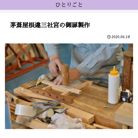
ひとりごと
茅葺屋根違三社宮の御扉製作
2020.06.18