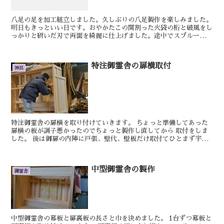
八足の足を加工組立しました。久しぶりの八足製作を楽しみました。
明日もきっといい日です。おやかたこの間割った火袋の桁と破風をし
っかりと研いだ刃で両面を綺麗に仕上げました。途中でスプルースの
八足案の足を組み立てました。桁と破風を仕上げたので火袋...
特注御霊舎の扉横取付
神具
特注御霊舎の扉横を取り付けていきます。 ちょっと準備してあった
扉横の板が調子悪かったのでちょっと製作し直してから 取付をしま
した。 後は御扉の内陣に戸張、壁代、壁板だけ取付てひとまず宇完
成です。 ...
中型御霊舎の製作
御霊舎
中型御霊舎の幕板と扉裏板の長さと巾を決めました。 1台ずつ幕板と