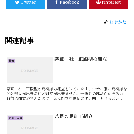
Twitter
Facebook
Pinterest
おやかた
関連記事
茅葺一社 正殿型の組立
神棚
茅葺一社 正殿型の高欄床の組立をしています、土台、胴、高欄床な
ど各部品が出来ないと組立が出来ません、一通りの部品ががそろい、
各部の組立がすんだので一気に組立を進めます。明日もきっといい日
です。おやかた板屋根通し三社宮の胴回りの部品を加工しま...
八足の足加工組立
ひとりごと