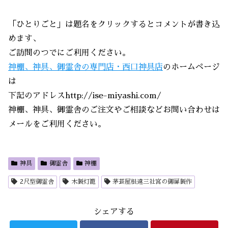
「ひとりごと」は題名をクリックするとコメントが書き込
めます、
ご訪問のつでにご利用ください。
神棚、神具、御霊舎の専門店・西口神具店
のホームページ
は
下記のアドレスhttp://ise-miyashi.com/
神棚、神具、御霊舎のご注文やご相談などお問い合わせは
メールをご利用ください。
神具
御霊舎
神棚
2尺型御霊舎
木製灯籠
茅葺屋根違三社宮の御扉製作
シェアする