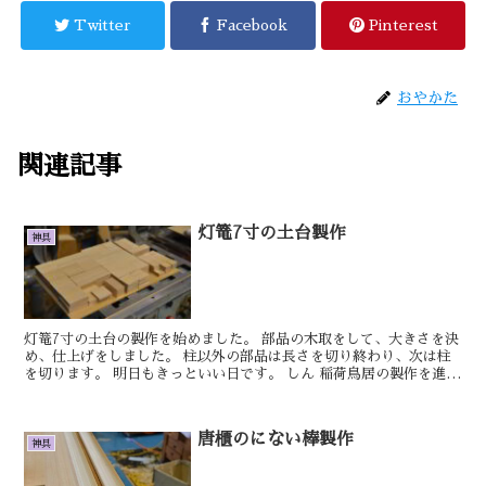
Twitter
Facebook
Pinterest
おやかた
関連記事
灯篭7寸の土台製作
神具
灯篭7寸の土台の製作を始めました。 部品の木取をして、大きさを決
め、仕上げをしました。 柱以外の部品は長さを切り終わり、次は柱
を切ります。 明日もきっといい日です。 しん 稲荷鳥居の製作を進め
ていきます。 長い上面の方が笠木...
唐櫃のにない棒製作
神具