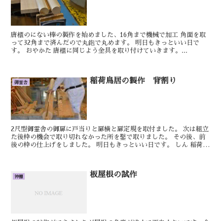
唐櫃のにない棒の製作を始めました、16角まで機械で加工 角面を取
って32角まで済んだので丸鉋で丸めます。 明日もきっといい日で
す。 おやかた 唐櫃に同じよう金具を取り付けていきます。...
稲荷鳥居の製作 背割り
御霊舎
2尺型御霊舎の御扉に戸当りと扉横と扉定規を取付ました。 次は組立
た後枠の機会で取り切れなかった所を鑿で取りました。 その後、前
後の枠の仕上げをしました。 明日もきっといい日です。 しん 稲荷鳥
居の製作を進めていきます。 柱の...
板屋根の試作
神棚