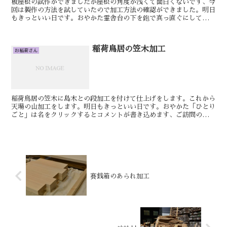
板屋根の試作ができましたが屋根の角度が浅くて面白くないです、今
回は製作の方法を試していたので加工方法の確認ができました。明日
もきっといい日です。おやかた霊舎台の下を鉋で真っ直ぐにして本体
は完成しました。次に建具の横馬乗りとホゾを付けてからホ...
稲荷鳥居の笠木加工
お稲荷さん
稲荷鳥居の笠木に島木との段加工を付けて仕上げをします。これから
天場の山加工をします。明日もきっといい日です。おやかた「ひとり
ごと」は名をクリックするとコメントが書き込めます、ご訪問のつで
にご利用ください。神棚、神具、御霊舎の専門店・西口神具...
賽銭箱のあられ加工