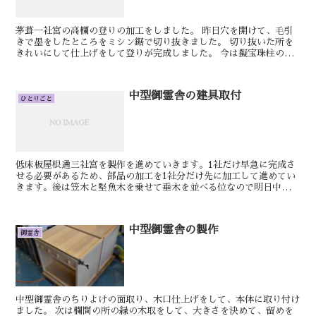
茅葺一社宮の高欄の登りの加工をしました。 昨日穴を開けて、毛引
きで墨をしたところをミシン鋸で切り抜きました。 切り抜いた所を
きれいにして仕上げをして登りが完成しました。 今は擬宝珠柱の加
工に入りました。 明日もきっといい日です。...
中型御霊舎の建具取付
ひとりごと
低床板屋根通三社宮を製作を進めていきます。1社だけ早急に完成さ
せる必要があるため、部品の加工を1社分だけ先に加工して進めてい
きます。後は笠木と堅魚木を乗せて垂木を並べる位なので明日中に完
成します。明日もきっといい日です。けん中型御霊舎の建具...
中型御霊舎の製作
御霊舎
中型御霊舎のちりよけの面取り、木口仕上げをして、本体に取り付け
ました。 次は欄間の所の縁の木取をして、大きさを決めて、留めを