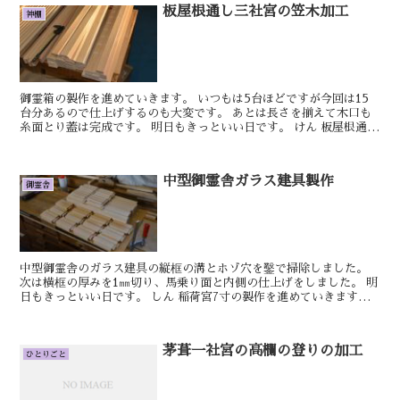
板屋根通し三社宮の笠木加工
神棚
御霊箱の製作を進めていきます。 いつもは5台ほどですが今回は15
台分あるので仕上げするのも大変です。 あとは長さを揃えて木口も
糸面とり蓋は完成です。 明日もきっといい日です。 けん 板屋根通し
三社宮の笠木とあおり板の仕上げ...
中型御霊舎ガラス建具製作
御霊舎
中型御霊舎のガラス建具の縦框の溝とホゾ穴を鑿で掃除しました。
次は横框の厚みを1㎜切り、馬乗り面と内側の仕上げをしました。 明
日もきっといい日です。 しん 稲荷宮7寸の製作を進めていきます。
垂木の方を順番に並べていきます。 ...
茅葺一社宮の高欄の登りの加工
ひとりごと