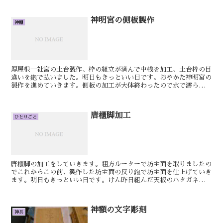
神明宮の側板製作
神棚
厚屋根一社宮の土台製作、枠の組立が済んで中桟を加工、土台枠の目
違いを鉋で払いました。明日もきっといい日です。おやかた神明宮の
製作を進めていきます。側板の加工が大体終わったので水で濡らして
乾かしておきます。その間に棟持ち柱の方の加工を進めてい...
唐櫃脚加工
ひとりごと
唐櫃脚の加工をしていきます。粗方ルーターで坊主面を取りましたの
でこれからこの前、製作した坊主面の反り鉋で坊主面を仕上げていき
ます。明日もきっといい日です。けん昨日組んだ天板のハタガネを外
して、鉋でネチガイをある程度取りました。次に仕上げ機で...
神額の文字彫刻
神具