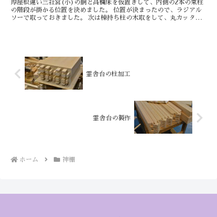
厚屋根違い三社宮(小)の胴と高欄床を仮置きして、内側の2本の束柱
の階段が掛かる位置を決めました。 位置が決まったので、ラジアル
ソーで取っておきました。 次は棟持ち柱の木取をして、丸カッター
である程度、面を取っておいてから丸棒サンダー...
霊舎台の柱加工
霊舎台の製作
ホーム
神棚