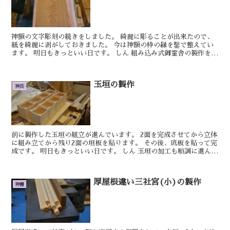
神額の文字彫刻の続きをしました。 綺麗に彫ることが出来たので、
紙を綺麗に剥がしておきました。 今は神額の枠の縁を鑿で整えてい
ます。 明日もきっといい日です。 しん 組み込み式御霊舎の製作を進
めています。 これで四段目まで取り...
玉垣の製作
神具
前に製作した玉垣の組立が進んでいます。 2面を完成させてから立体
に組み立てから残り2面の垣板を貼ります。 その後、底板を貼って完
成です。 明日もきっといい日です。 しん 玉垣の加工も順調に進んで
おります。 どうしても桧の材料...
厚屋根違い三社宮(小)の製作
神棚