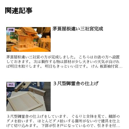
関連記事
茅葺屋根違い三社宮完成
神棚
茅葺屋根違い三社宮の方が完成しました。 こちらはお店の方へ設置
しておきます。 次は製作する物は部材が少し大きいの天気が良けれ
ば明日木取りします。 明日もきっといい日です。 けん 板葺袖付宮の
擬宝珠柱の溝に埋め木をし、丸面を取り...
３尺型御霊舎の仕上げ
神具
３尺型御霊舎の仕上げをしています、 ぐるりと全体を見て、細部の
ダメを拾います、 ほとんどダメ拾いする箇所がないので建具を仕上
げて切り込みます。 下部が引き戸になっているので、引き手を付け