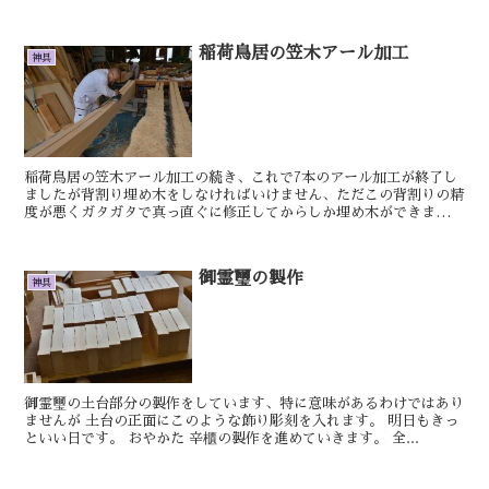
て、かたぎを調整、 上下のほぞを調整してイ...
稲荷鳥居の笠木アール加工
神具
稲荷鳥居の笠木アール加工の続き、これで7本のアール加工が終了し
ましたが背割り埋め木をしなければいけません、ただこの背割りの精
度が悪くガタガタで真っ直ぐに修正してからしか埋め木ができませ
ん。ぼつぼつと進めます。 明日もきっとい...
御霊璽の製作
神具
御霊璽の土台部分の製作をしています、特に意味があるわけではあり
ませんが 土台の正面にこのような飾り彫刻を入れます。 明日もきっ
といい日です。 おやかた 辛櫃の製作を進めていきます。 全...