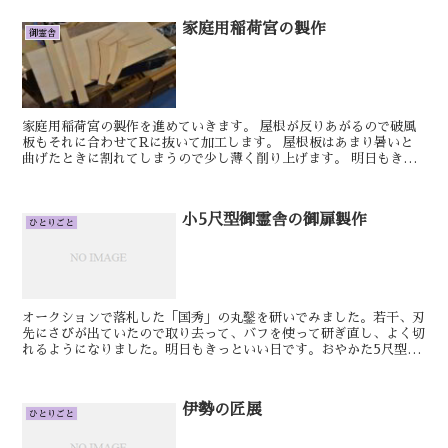
家庭用稲荷宮の製作
御霊舎
家庭用稲荷宮の製作を進めていきます。 屋根が反りあがるので破風
板もそれに合わせてRに抜いて加工します。 屋根板はあまり暑いと
曲げたときに割れてしまうので少し薄く削り上げます。 明日もきっ
といいです。 けん 6尺御霊舎の下部の棚...
小5尺型御霊舎の御扉製作
ひとりごと
オークションで落札した「国秀」の丸鑿を研いでみました。若干、刃
先にさびが出ていたので取り去って、バフを使って研ぎ直し、よく切
れるようになりました。明日もきっといい日です。おやかた5尺型御
霊舎の板建具をを取り付けました。次に召し合わせを付けて...
伊勢の匠展
ひとりごと