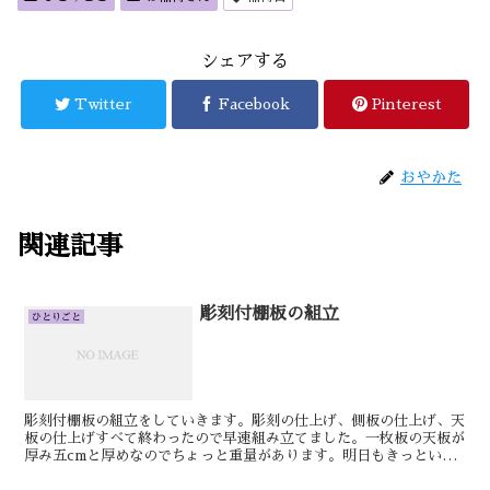
シェアする
Twitter
Facebook
Pinterest
おやかた
関連記事
彫刻付棚板の組立
ひとりごと
彫刻付棚板の組立をしていきます。彫刻の仕上げ、側板の仕上げ、天
板の仕上げすべて終わったので早速組み立てました。一枚板の天板が
厚み五cmと厚めなのでちょっと重量があります。明日もきっといい
日です。けん彫刻付棚板の側板彫刻を終わらせて、仕上げを...