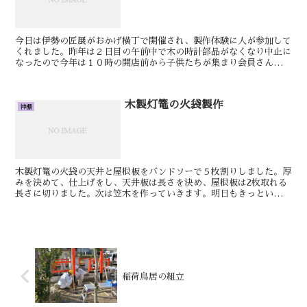
今日は伊勢の匠展がおかげ横丁で開催され、製作体験に人が参加して
くれました。昨年は２日目の午前中で木の時計部品がなくなり中止に
なったので今年は１０時の開店前から子供たちが集まり会員さんたち
はてんてこ舞いで製作指導をしてました。明日もきっといい...
木製灯篭の火袋製作
神棚
木製灯篭の火袋の天井と屋根板をバンドソーで５枚割りしました。厚
みを決めて、仕上げをし、天井板は長さを決め、屋根板は2枚取れる
長さに切りました。次は笠木を作っていきます。明日もきっといい日
です。しん低床板屋根通し三社宮の製作を進めていきます。...
稲荷鳥居の組立