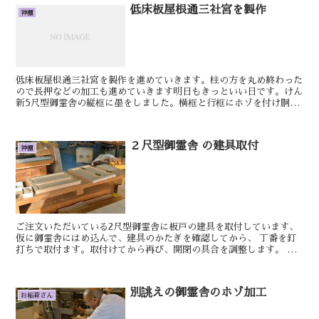
低床板屋根通三社宮を製作
神棚
低床板屋根通三社宮を製作を進めていきます。柱の方を丸め終わった
ので長押などの加工も進めていきます明日もきっといい日です。けん
新5尺型御霊舎の縦框に墨をしました。横框と行框にホゾを付け胴付
きを決めました。次はホゾ穴を空けます。明日もきっといい...
２尺型御霊舎 の建具取付
神棚
ご注文いただいている2尺型御霊舎に板戸の建具を取付しています、
仮に御霊舎にはめ込んで、建具のかたぎを確認してから、 丁番を釘
打ちで取付ます。取付けてから再び、開閉の具合を調整します。 明
日もきっといい日です。 おやかた 御扉...
別誂えの御霊舎のホゾ加工
お稲荷さん