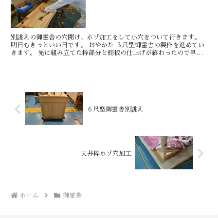
別誂えの御霊舎の穴開け、ホゾ加工をして小穴をついて行きます。
明日もきっといい日です。 おやかた ３尺型御霊舎の製作を進めてい
きます。 先に組み立てた枠部分と側板の仕上げが終わったので早速
箱に組み立...
６尺型御霊舎別誂え
天井枠ホゾ穴加工
ホーム
御霊舎