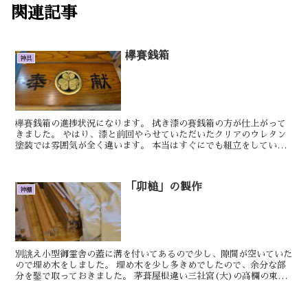
関連記事
欅賽銭箱
神具
欅賽銭箱の進捗状況になります。 拭き漆の賽銭箱の方が仕上がって
きました。 やはり、漆と前回やらせていただいたクリアのウレタン
塗装では雰囲気が全く違います。 本当はすぐにでも組立をしていき
たいところですが少し先にやることがありますの...
「卯槌」の製作
神棚
別誂え小型御霊舎の蓋に溝を付いてあるので少し、隙間が空いていた
ので埋め木をしました。 埋め木を少し多きめでしたので、余分な部
分を鑿で取っておきました。 茅葺屋根違い三社宮(大)の高欄の束柱
の長さを切り、筋を入れました。 明日もきっ...