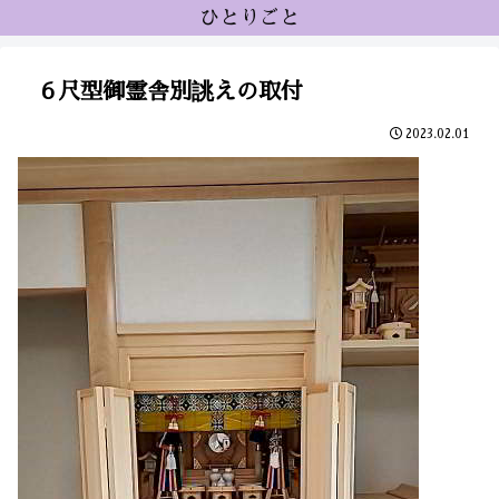
ひとりごと
６尺型御霊舎別誂えの取付
2023.02.01