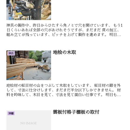
神具の製作中、昨日からひたすら角ノミで穴を開けています、 もう1
日くらいあれば全部の穴があけれそうですが、まだまだ 貫の加工、
組み立てが残っています、ピッチを上げて製作を進めます。 明日も
きっといい日です。 おやかた 特注玉垣...
地桧の木取
神具
地桧材の柾目材の山をつぶして木取をしています、 柾目材の節を外
して、寸法に仕分けします、まだまだ半分以下しかできません。 材
料を吟味して、木目を見て、寸法を見て面白い仕事です。 明日もき
っといい日です。 おやかた 稲荷宮の銅板立ち...
雲板付格子棚板の取付
神棚