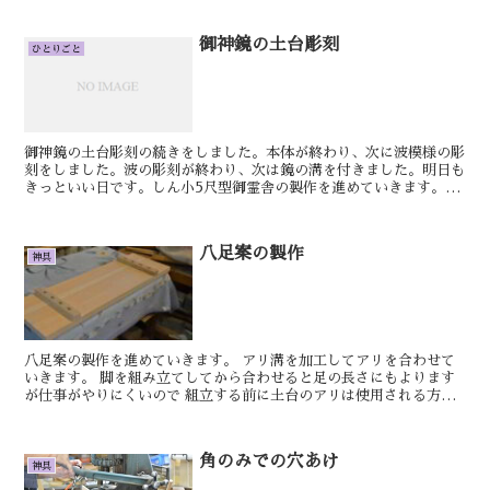
御神鏡の土台彫刻
ひとりごと
御神鏡の土台彫刻の続きをしました。本体が終わり、次に波模様の彫
刻をしました。波の彫刻が終わり、次は鏡の溝を付きました。明日も
きっといい日です。しん小5尺型御霊舎の製作を進めていきます。骨
組みになる材料が木造をしていきます、御霊舎を3本程製作...
八足案の製作
神具
八足案の製作を進めていきます。 アリ溝を加工してアリを合わせて
いきます。 脚を組み立てしてから合わせると足の長さにもよります
が仕事がやりにくいので 組立する前に土台のアリは使用される方が
少し叩いて取り付け出来る硬さまで調整します、...
角のみでの穴あけ
神具