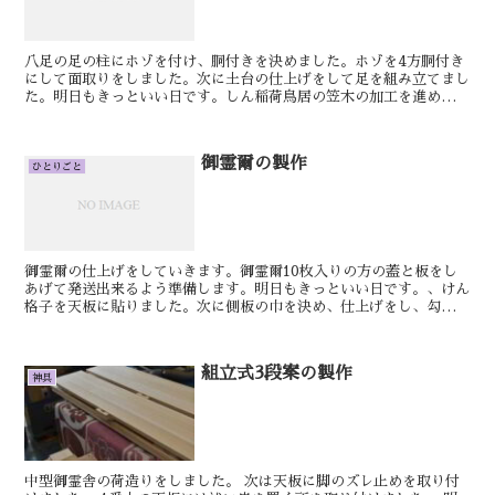
八足の足の柱にホゾを付け、胴付きを決めました。ホゾを4方胴付き
にして面取りをしました。次に土台の仕上げをして足を組み立てまし
た。明日もきっといい日です。しん稲荷鳥居の笠木の加工を進めてい
きます。長さも切って笠木の山の加工も終わりましたので最...
御霊爾の製作
ひとりごと
御霊爾の仕上げをしていきます。御霊爾10枚入りの方の蓋と板をし
あげて発送出来るよう準備します。明日もきっといい日です。、けん
格子を天板に貼りました。次に側板の巾を決め、仕上げをし、勾配を
切りましたその後受け桟を作り、格子を貼った天板の長さ、...
組立式3段案の製作
神具
中型御霊舎の荷造りをしました。 次は天板に脚のズレ止めを取り付