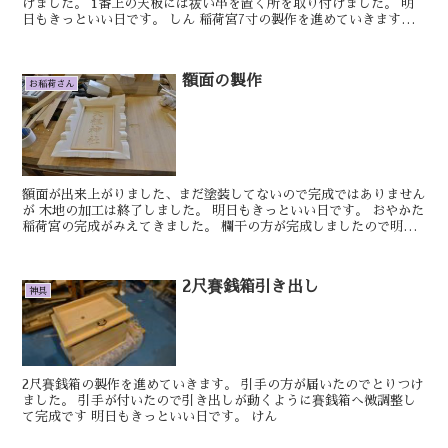
けました。 1番上の天板には祓い串を置く所を取り付けました。 明
日もきっといい日です。 しん 稲荷宮7寸の製作を進めていきます。
屋根前方のの両サイドに少しだけ反...
額面の製作
お稲荷さん
額面が出来上がりました、まだ塗装してないので完成ではありません
が 木地の加工は終了しました。 明日もきっといい日です。 おやかた
稲荷宮の完成がみえてきました。 欄干の方が完成しましたので明
日...
2尺賽銭箱引き出し
神具
2尺賽銭箱の製作を進めていきます。 引手の方が届いたのでとりつけ
ました。 引手が付いたので引き出しが動くように賽銭箱へ微調整し
て完成です 明日もきっといい日です。 けん