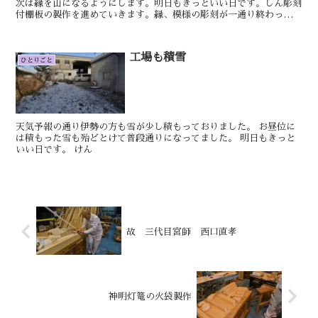
次は縁を山になるようにします。明日もきっといい日です。しん彫刻
付棚板の製作を進めていきます。縁、模様の彫刻が一通り終わったの
で後は気に入らない部分を彫刻と小刀をしっかり研いで直そ...
工場も積雪
ひとりごと
天気予報の通り伊勢の方も雪が少し積もっておりました。 お昼位に
は積もった雪も殆どとけて普段通りになってました。 明日もきっと
いい日です。 けん
故 三代目宮師 西口直孝
神明灯篭の火袋製作