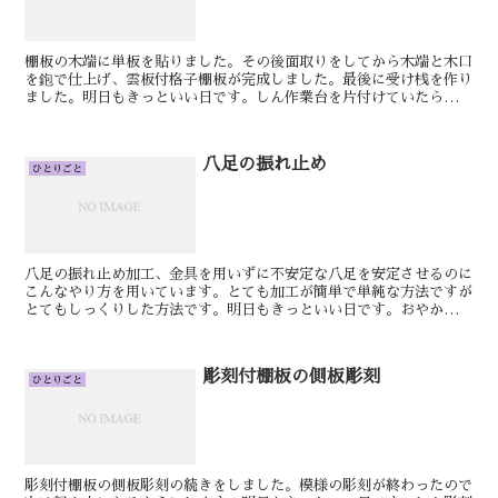
棚板の木端に単板を貼りました。その後面取りをしてから木端と木口
を鉋で仕上げ、雲板付格子棚板が完成しました。最後に受け桟を作り
ました。明日もきっといい日です。しん作業台を片付けていたら最
近、製作していた八足案の部品がでてきたのでとりあえず組み...
八足の振れ止め
ひとりごと
八足の振れ止め加工、金具を用いずに不安定な八足を安定させるのに
こんなやり方を用いています。とても加工が簡単で単純な方法ですが
とてもしっくりした方法です。明日もきっといい日です。おやかた
「ひとりごと」は題名をクリックするとコメントが書き込めま...
彫刻付棚板の側板彫刻
ひとりごと
彫刻付棚板の側板彫刻の続きをしました。模様の彫刻が終わったので