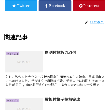
Twitter
Facebook
Pinterest
おやかた
関連記事
彫刻付棚板の取付
ひとりごと
先日、製作した大きな一枚板の彫刻付棚板の取付に神奈川県座間市ま
で出かけました。年末近くで道路は混雑、予想以上に時間が掛かりま
したが長さ1，6m×奥行６０cm×厚さ1寸8分の大きな桧の一枚板で作
りお宮を置くと重量が４０kgにもなるような彫刻付...
雲板付格子棚板完成
ひとりごと