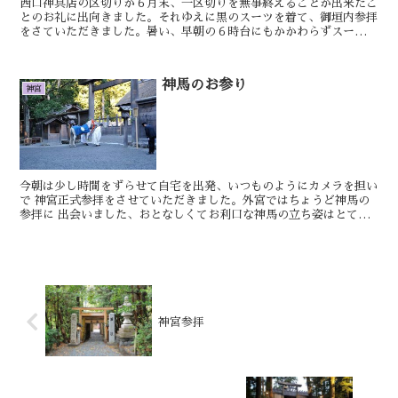
西口神具店の区切りが６月末、一区切りを無事終えることが出来たこ
とのお礼に出向きました。それゆえに黒のスーツを着て、御垣内参拝
をさていただきました。暑い、早朝の６時台にもかかわらずスーツを
着て両宮を参拝させていただくのは汗だくだくで...
神馬のお参り
神宮
今朝は少し時間をずらせて自宅を出発、いつものようにカメラを担い
で 神宮正式参拝をさせていただきました。外宮ではちょうど神馬の
参拝に 出会いました、おとなしくてお利口な神馬の立ち姿はとても
きれいです。 とてもいいことありました。 ...
神宮参拝