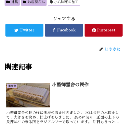
神具
お稲荷さん
小八脚案の加工
シェアする
Twitter
Facebook
Pinterest
おやかた
関連記事
小型御霊舎の製作
御霊舎
小型御霊舎の胴の柱に側板の溝を付きました。 次は長押の木取をし
て、大きさを決め、仕上げをしました。 長めに切り、正面の上下の
長押は柱の来る所をラジアルソーで取っています。 明日もきっとい
い日です。 しん 朱塗り三宝の製作を進め...