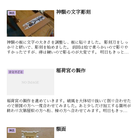
神額の文字彫刻
神具
神額の板に文字の大きさを調整し、板に貼りました。 彫刻刀をしっ
かりと研いで、彫刻を始めました。 前回は桧で柔らかいので彫りや
すかったですが、欅は硬いので彫るのが大変です。 明日もきっとい
い日です。 しん 組み込み式御霊舎の製作...
稲荷宮の製作
ひとりごと
稲荷宮の製作を進めていきます。破風を大体切り抜いて削り合わせた
ので原図の方へ一度合わせてみました。あと少しだけ加工する箇所が
終わり次第屋根の方へ桁、棟の方へ合わせてみます。明日もきっとい
い日です。けん稲荷鳥居の貫加工をしています。柱のホゾに...
額面
神具