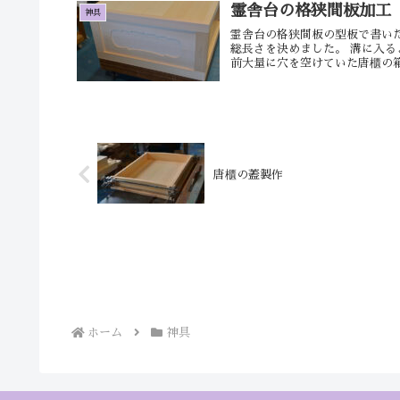
霊舎台の格狭間板加工
神具
霊舎台の格狭間板の型板で書い
総長さを決めました。 溝に入る
前大量に穴を空けていた唐櫃の箱部
唐櫃の蓋製作
ホーム
神具