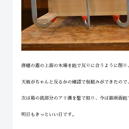
唐櫃の蓋の上面の木場を鉋で反りに合うように削り
天板がちゃんと反るかの確認で仮組みができたので
次は箱の底部分のアリ溝を鑿で取り、今は銀南面鉋
明日もきっといい日です。