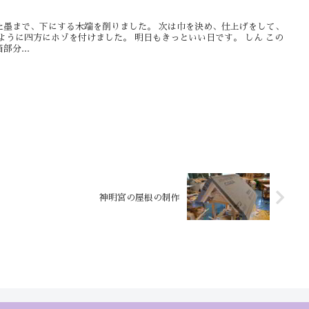
た墨まで、下にする木端を削りました。 次は巾を決め、仕上げをして、
ように四方にホゾを付けました。 明日もきっといい日です。 しん この
分...
神明宮の屋根の制作