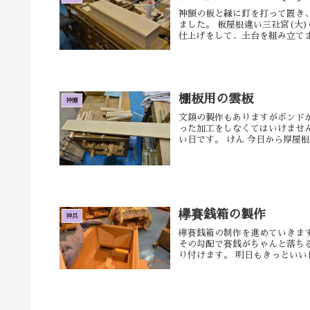
神額の板と縁に釘を打って置き
ました。 板屋根違い三社宮(大
仕上げをして、土台を組み立てまし
棚板用の雲板
神棚
文鎮の製作もありますがボンド
った加工をしなくてはいけません
い日です。 けん 今日から厚屋根通
欅賽銭箱の製作
神具
欅賽銭箱の制作を進めていきます
その勾配で賽銭がちゃんと落ち
り付けます。 明日もきっといい日で