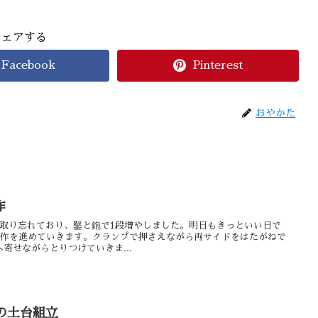
シェアする
Facebook
Pinterest
おやかた
作
を取り忘れており、鑿と鉋で1段増やしました。明日もきっといい日で
製作を進めていきます。クランプで押さえながら両サイドをはたがねで
寄せながらとりつけていきま...
の土台組立