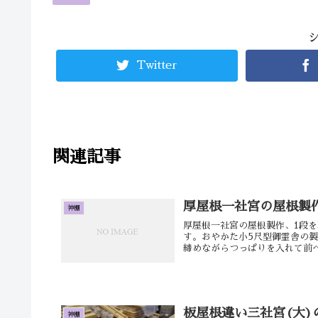
Twitter
関連記事
厚屋根一社宮の屋根製
神棚
厚屋根一社宮の屋根製作、1段
す。おやかた小5尺型御霊舎の
締めながらつっぱりを入れて前へ
板屋根違い三社宮(大)
神棚