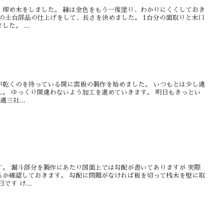
、埋め木をしました。 縁は金色をもう一度塗り、わかりにくくしておき
)の土台部品の仕上げをして、長さを決めました。 1台分の面取りと木口
た。 ...
が乾くのを待っている間に雲板の製作を始めました。 いつもとは少し違
。 ゆっくり間違わないよう加工を進めていきます。 明日もきっとい
三社...
。 漏斗部分を製作にあたり図面上では勾配が書いてありますが 実際
るか確認しておきます。 勾配に問題がなければ板を切って桟木を壁に取
す け...