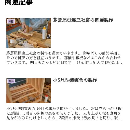
関連記事
茅葺屋根違三社宮の御扉製作
神棚
茅葺屋根違三社宮の製作を進めていきます。 御扉周りの部品が揃っ
たので御扉の方を組立いきます。 扉横や幕板などはこれから合わせ
ていきます。 明日もきっといい日です。 けん 昨日組んでおいた上下
の...
小5尺型御霊舎の製作
神具
小5尺型御霊舎の1段目の床板を取り付けました。 次は立ち上がり板
と2段目、3段目の床板の長さを切りました。 立ち上がり板を直角を
見ながら取り付けをしてから、2段目の床受け残の長さを切り、取り
付けました。 明日もきっといい日です。 ...