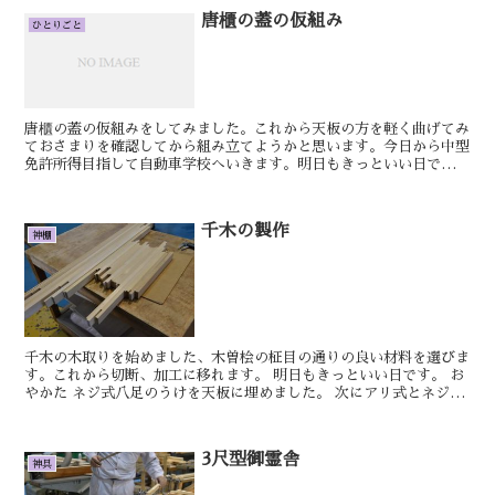
唐櫃の蓋の仮組み
ひとりごと
唐櫃の蓋の仮組みをしてみました。これから天板の方を軽く曲げてみ
ておさまりを確認してから組み立てようかと思います。今日から中型
免許所得目指して自動車学校へいきます。明日もきっといい日です。
けん御霊舎の製作を始めています、柱、框の加工が済んだの...
千木の製作
神棚
千木の木取りを始めました、木曽桧の柾目の通りの良い材料を選びま
す。これから切断、加工に移れます。 明日もきっといい日です。 お
やかた ネジ式八足のうけを天板に埋めました。 次にアリ式とネジ式
の土台の...
3尺型御霊舎
神具