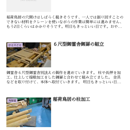
稲荷鳥居の穴開けはしばらく続きそうです、一人では振り回すことの
できない材料をクレーンを使いながらの作業は簡単には進みません、
もう2日くらいはかかりそうです。明日もきっといい日です。おやか
た稲荷宮の製作を進めていきます。向拝周辺の長押の留先を...
６尺型御霊舎御扉の組立
ひとりごと
御霊舎６尺型御霊舎別誂えの製作を進めていきます。 柱や長押を加
工、仕上して端喰加工をした御扉と合わせて組み立てました。 金具
などを取り付けて、本体へ取付ていきます。 明日もきっといい日で
す。 けん 霊舎台の組み立てた下枠のねち...
稲荷鳥居の柱加工
外祭宮