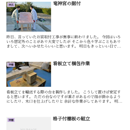
竜神宮の据付
神具
昨日、言っていたお宮取付工事が無事に終わりました。 今回はいろ
いろ想定外のことがあり大変でしたが そこから色々学ぶこともあり
まして、次へいかせたらいいと思います。 明日もきっといい日で
す。 けん 御神宝を納める、唐櫃と錦の鏡袋...
看板立て梱包作業
神棚
看板立てを輸送する際の台を製作しました。 こうして置けば安定す
ると思います。 ただの台なのですが重さがあるので指が掛かるよう
にしたり、木口を仕上げしたりと 余計な作業がしてあります。 明日
もきっといい日です。 けん 板葺袖付...
格子付棚板の組立
神棚