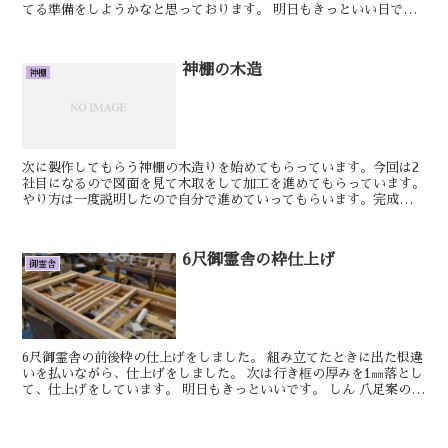
てる準備をしようかなと思っております。 明日もきっといい日で
す。 けん 厚屋根通三社宮のギボシ柱に登りの...
神棚の木造
神棚
次に製作してもらう神棚の木造りを始めてもらっています。今回は2
社目になるので図面を見て木取をして加工を進めてもらっています。
やり方は一度説明したので自分で進めていってもらいます。完成した
棚板の荷造りが大変です。明日もきっといい日です。 ご注...
6尺御霊舎の枠仕上げ
御霊舎
6尺御霊舎の前後枠の仕上げをしました。 組み立てたときに出た根違
いを払いながら、仕上げをしました。 次は行き框の厚みを1㎜落とし
て、仕上げをしています。 明日もきっといいです。 しん 八足案の製
作を進めていきます。 この前3...