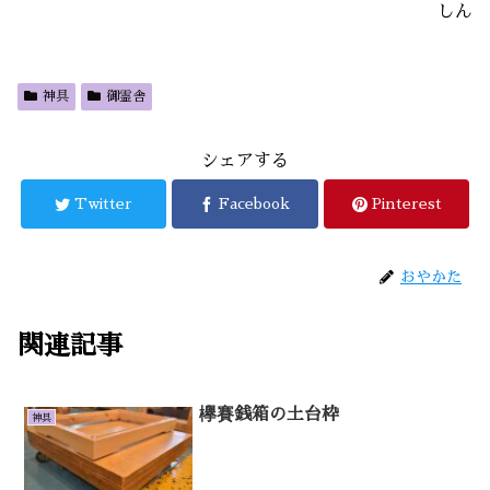
しん
神具
御霊舎
シェアする
Twitter
Facebook
Pinterest
おやかた
関連記事
欅賽銭箱の土台枠
神具