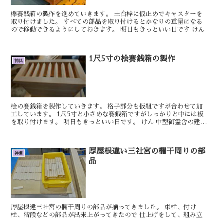
欅賽銭箱の製作を進めていきます。 土台枠に仮止めでキャスターを
取り付けました。 すべての部品を取り付けるとかなりの重量になる
ので移動できるようにしておきます。 明日もきっといい日です けん
1尺5寸の桧賽銭箱の製作
神具
桧の賽銭箱を製作していきます。 格子部分も仮組ですが合わせて加
工しています。 1尺5寸と小さめな賽銭箱ですがしっかりと中には板
を取り付けます。 明日もきっといい日です。 けん 中型御霊舎の建具
が付く物は1段目の床板を少し框に掛...
厚屋根違い三社宮の欄干周りの部
神棚
品
厚屋根違三社宮の欄干周りの部品が揃ってきました。 束柱、付け
柱、階段などの部品が出来上がってきたので 仕上げをして、組み立