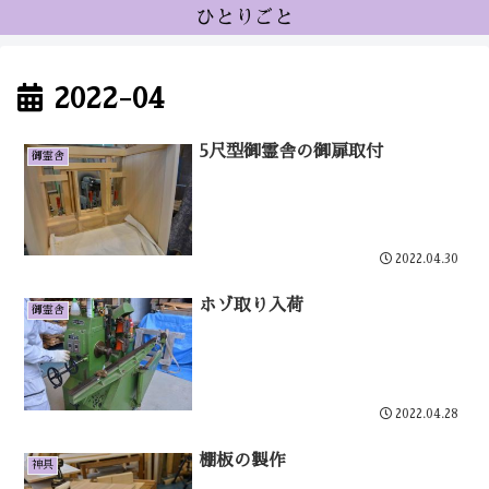
ひとりごと
2022-04
5尺型御霊舎の御扉取付
御霊舎
2022.04.30
ホゾ取り入荷
御霊舎
2022.04.28
棚板の製作
神具