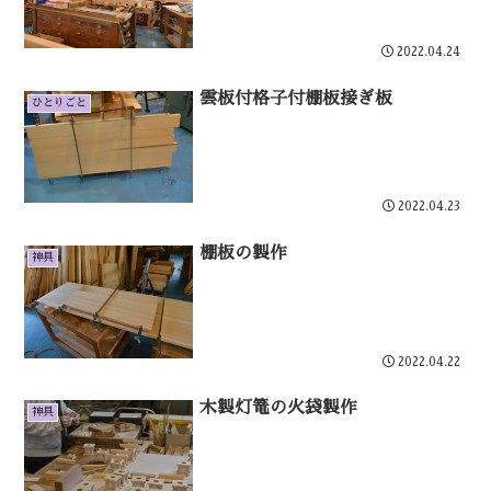
2022.04.24
雲板付格子付棚板接ぎ板
ひとりごと
2022.04.23
棚板の製作
神具
2022.04.22
木製灯篭の火袋製作
神具