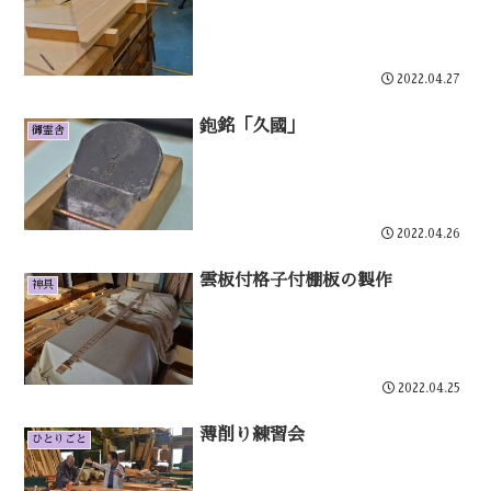
2022.04.27
鉋銘「久國」
御霊舎
2022.04.26
雲板付格子付棚板の製作
神具
2022.04.25
薄削り練習会
ひとりごと