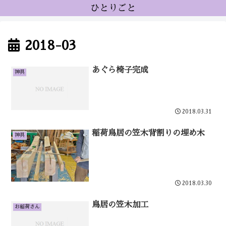
ひとりごと
2018-03
あぐら椅子完成
神具
2018.03.31
稲荷鳥居の笠木背割りの埋め木
神具
2018.03.30
鳥居の笠木加工
お稲荷さん