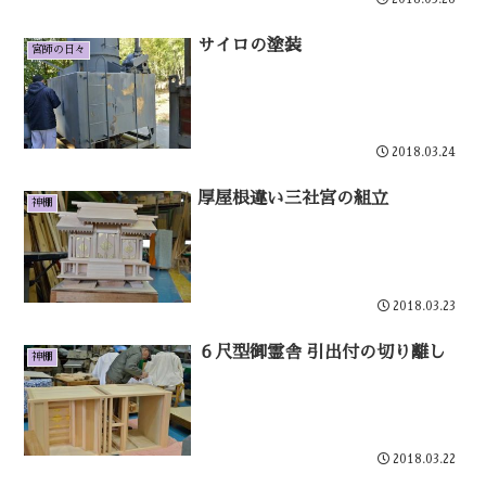
サイロの塗装
宮師の日々
2018.03.24
厚屋根違い三社宮の組立
神棚
2018.03.23
６尺型御霊舎 引出付の切り離し
神棚
2018.03.22