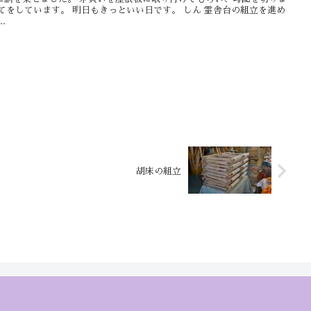
てをしています。 明日もきっといい日です。 しん 霊舎台の組立を進め
.
胡床の組立