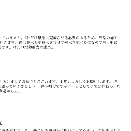
めていきます。1社だけ早急に完成させる必要があるため、部品の加工
ていきます。後は笠木と堅魚木を乗せて垂木を並べる位なので明日中に
です。けん中型御霊舎の建具...
 あけましておめでとございます。本年もよろしくお願いします。 自
頑張っていきましょう。 連休明けですがボーっとしていては怪我の元な
週から去...
立
に胴を乗せました。 茅負いを屋根板に取り付けてもらい、勾配を切りま