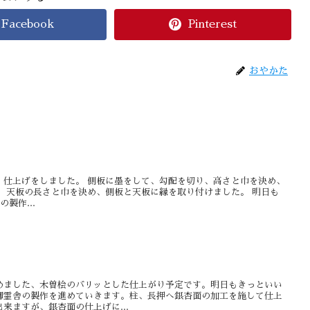
Facebook
Pinterest
おやかた
、仕上げをしました。 側板に墨をして、勾配を切り、高さと巾を決め、
 天板の長さと巾を決め、側板と天板に縁を取り付けました。 明日も
製作...
めました、木曽桧のバリッとした仕上がり予定です。明日もきっといい
御霊舎の製作を進めていきます。柱、長押へ銀杏面の加工を施して仕上
来ますが、銀杏面の仕上げに...