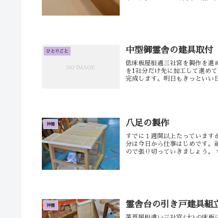
中型御霊舎の建具取付
ひとりごと
低床板屋根通三社宮を製作を進
を1社分だけ先に加工して進め
完成します。明日もきっといい日
八足の製作
神棚
すでに１週間以上たっていますが
分は今日から仕事はじめです。
ので張り切っていきましょう。 今
霊舎台の引き戸建具組
神棚
茅葺屋根違い三社宮(大)の床板