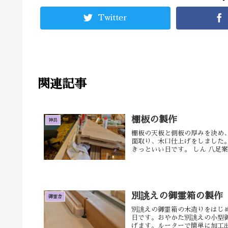
Twitter
関連記事
棚板の製作
神具
棚板の天板と側板の厚みを決め
面取り、木口仕上げをしました。
きっといい日です。 しん 八足案の
別誂えの御霊箱の製作
御霊舎
別誂えの御霊箱の木造りをはじ
日です。おやかた別誂えの小型
げます。ルーターで簡単に加工出