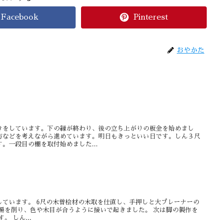
Facebook
Pinterest
おやかた
きをしています。下の縁が終わり、後の立ち上がりの板金を始めまし
方などを考えながら進めています。明日もきっといい日です。しん３尺
。一段目の棚を取付始めました...
しています。 6尺の木曽桧材の木取を仕直し、手押しと大プレーナーの
場を削り、色や木目が合うように接いで起きました。 次は脚の製作を
 しん...