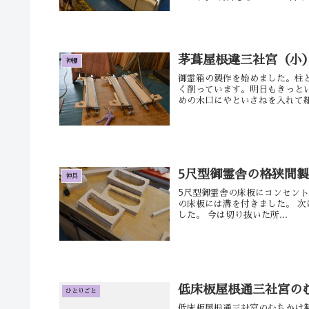
茅葺屋根違三社宮（小
神棚
御霊箱の製作を始めました。柱
く削っています。明日もきっと
めの木口にやといさねを入れて組
5尺型御霊舎の格狭間
神具
5尺型御霊舎の床板にコンセント
の床板には溝を付きました。 
した。 今は切り抜いた所...
低床板屋根通三社宮の
ひとりごと
低床板屋根通三社宮のむちかけ