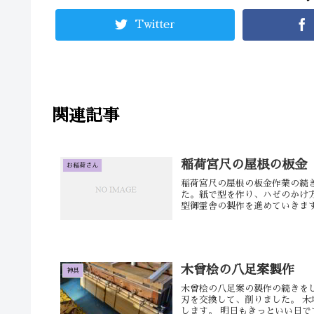
Twitter
関連記事
稲荷宮尺の屋根の板金
お稲荷さん
稲荷宮尺の屋根の板金作業の続
た。紙で型を作り、ハゼのかけ
型御霊舎の製作を進めていきます
木曾桧の八足案製作
神具
木曾桧の八足案の製作の続きを
刃を交換して、削りました。 木
します。 明日もきっといい日です。