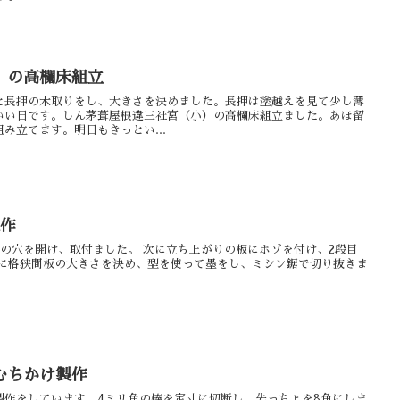
）の高欄床組立
と長押の木取りをし、大きさを決めました。長押は塗越えを見て少し薄
いい日です。しん茅葺屋根違三社宮（小）の高欄床組立ました。あほ留
み立てます。明日もきっとい...
製作
の穴を開け、取付ました。 次に立ち上がりの板にホゾを付け、2段目
次に格狭間板の大きさを決め、型を使って墨をし、ミシン鋸で切り抜きま
むちかけ製作
製作をしています、4ミリ角の棒を定寸に切断し、先っちょを8角にしま