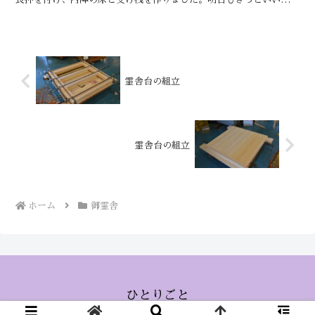
す。しん6尺型御霊舎の製作を進めていきます。御扉の方を...
霊舎台の組立
霊舎台の組立
ホーム
御霊舎
ひとりごと