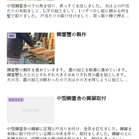
中型御霊舎の下の角を切り、真っすぐを出しました。 次は上の戸当
たりの木取をして、L字の加工をして、1つずつ少し框に掛かる所を
鑿で取りました。 戸当たりの取り付けをして、突っ張り棒で押えて
おきました。 明日もきっといい日です。 しん...
御霊璽の製作
神具
御霊璽の製作を進めていきます。 蓋の加工を順番に進めています。
御霊璽も大と小とそれぞれ大きさがありそれ用の蓋を加工します。
大の方、蓋の加工が終わったので次は小の方を同じように加工しま
す。 明日もきっといい日です...
中型御霊舎の御扉取付
ひとりごと
中型御霊舎の御扉に定規と戸当りを付け、金具を打ちました。御扉を
本体に取り付けている間に巾木を作り、取付をしました。御扉の上に
長押を付け、内陣の床と受け桟を作りました。明日もきっといい日で