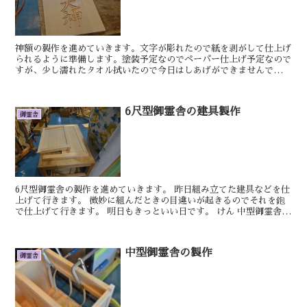
神額の製作を進めていきます。文字が彫れたので紙を剥がして仕上げ
られるように準備します。塗装予定なのでペーパー仕上げ予定なので
すが、少し濡れたタオル拭いたので今日はしあげができませんでし
た。塗装準備はしたので月曜日くらいに塗り始めようかと思い...
6尺型御霊舎の建具製作
御霊舎
6尺型御霊舎の製作を進めていきます。 昨日組み立てた建具などを仕
上げて行きます。 微妙に組んだときの目違いが起きるのでそれを鉋
で仕上げて行きます。 明日もきっといい日です。 けん 中型御霊舎
の...
中型御霊舎の製作
御霊舎