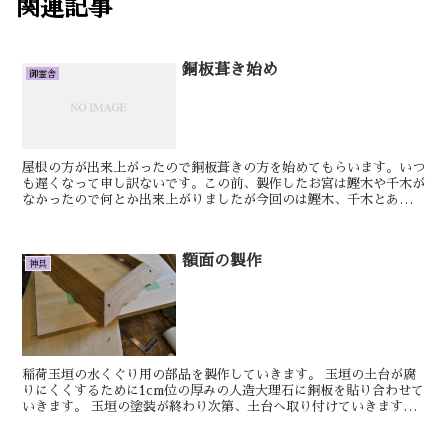
関連記事
銅板葺き始め
御霊舎
屋根の方が出来上がったので銅板葺きの方を始めてもらいます。いつ
も遅くなって申し訳ないです。この前、製作したお宮は鰹木や千木が
なかったので何とか出来上がりましたが今回のは鰹木、千木とあるの
で銅板を葺くのに時間がかかります。完成までもう少しです...
額面の製作
神具
稲荷玉垣の水くぐり用の部品を製作していきます。 玉垣の土台が腐
りにくくするために1cm位の厚みの人造大理石に銅板を貼り合わせて
いきます。 玉垣の塗装が終わり次第、土台へ取り付けていきます。
明日もきっ...