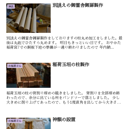
別誂えの御霊舎御扉製作
神具
別誂えの御霊舎御扉製作をしておりますの柱丸め加工をしました。最
後は丸鉋でひたすら丸めます。 明日もきっといい日です。 おやかた
稲荷宮7寸の銅板下地の準備が一通り終わりましたので 年内納...
稲荷玉垣の柱製作
お稲荷さん
稲荷玉垣の柱の背割り埋めの続きをしました。 背割りを全部埋め終
わったので、余分に出ている所をバンドソーで落としました。 少し
大きめに削り上げてあったので、もう1度直角を出してから大きさを
決めます。 明日もきっといい日です。 しん ...
神額の設置
お稲荷さん