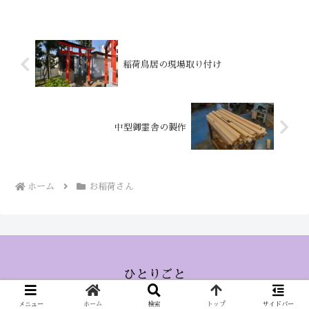
稲荷鳥居の現場取り付け
中型御霊舎の製作
ホーム
お稲荷さん
ひとりごと
© 2015 ひとりごと.
メニュー
ホーム
検索
トップ
サイドバー