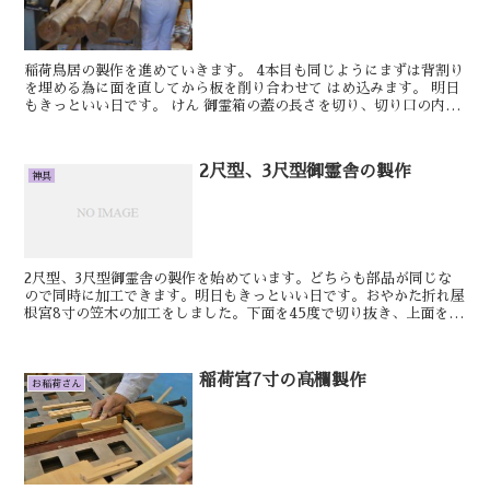
稲荷鳥居の製作を進めていきます。 4本目も同じようにまずは背割り
を埋める為に面を直してから板を削り合わせて はめ込みます。 明日
もきっといい日です。 けん 御霊箱の蓋の長さを切り、切り口の内側
の面を小刀で取りました。 その後...
2尺型、3尺型御霊舎の製作
神具
2尺型、3尺型御霊舎の製作を始めています。どちらも部品が同じな
ので同時に加工できます。明日もきっといい日です。おやかた折れ屋
根宮8寸の笠木の加工をしました。下面を45度で切り抜き、上面を14
度で切り、10度の勾配で長さを決めました。次に屋根...
稲荷宮7寸の高欄製作
お稲荷さん