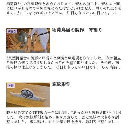
稲荷宮7寸の高欄製作を始めております、架木の加工中、架木は上面
に照りがあるので単純に丸めるだけではいけません、照りの加工を考
えて、加工しなければいけません。 明日もきっといい日です。 おや
かた 稲荷宮7寸...
稲荷鳥居の製作 背割り
御霊舎
2尺型御霊舎の御扉に戸当りと扉横と扉定規を取付ました。 次は組立
た後枠の機会で取り切れなかった所を鑿で取りました。 その後、前
後の枠の仕上げをしました。 明日もきっといい日です。 しん 稲荷鳥
居の製作を進めていきます。 柱の...
家紋彫刻
神具
昨日組み立てた御神鏡の土台に彫刻してあった板と波板を取り付けま
した。 次は家紋彫刻を始め、板を用意して、雲と家紋の大きさを調
整しました。 板に貼り、ミシン鋸で形を抜き、彫刻刀で整えまし
た。 明日もきっといい日です。 しん 組み...