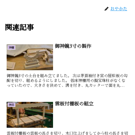
おやかた
関連記事
御神鏡3寸の製作
神棚
御神鏡3寸の土台を組み立てました。 次は茅葺袖付き宮の屋根板の勾
配を切り、組めるようにしました。 低床神棚用の擬宝珠柱がなくな
っていたので、大きさを決めて、溝を付き、丸カッターで面を丸くし
ました。 御神鏡3寸の土台に彫刻をダホで繋...
雲板付棚板の組立
神具
雲板付棚板の雲板の長さを切り、木口仕上げをしてから柱の長さを切