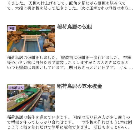
りました。 天板の仕上げをして、直角を見ながら棚板を組み立て
て、木端に突き板を貼って起きました。 次は玉垣4寸の垣板の木取り
をしました。 明日もきっといい日です。 しん
稲荷鳥居の仮組
神棚
稲荷鳥居の仮組をしました。 塗装前に仮組を一度行いました。 神額
等の小さい物は自分たちで塗装したりしますがこの大きさになると
いつも塗装はお願いしています。 明日もきっといい日です。 けん 茅
葺袖付き宮の屋根板を1社組み立て...
稲荷鳥居の笠木板金
お稲荷さん
稲荷鳥居の製作を進めていきます。 両端の切り込み方が少し違うの
で型板を作ってしっかり合わせます。 一つ型板を作ればもう1本は同
じように板を刻むだけで簡単に板金できます。 明日もきっといい日
です。 けん 雲板付棚板の柱の胴付きを...