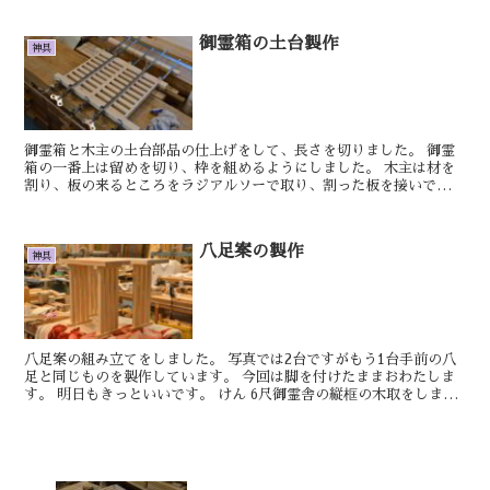
御霊箱の土台製作
神具
御霊箱と木主の土台部品の仕上げをして、長さを切りました。 御霊
箱の一番上は留めを切り、枠を組めるようにしました。 木主は材を
割り、板の来るところをラジアルソーで取り、割った板を接いで起き
ました。 明日もきっといい日です。 しん ...
八足案の製作
神具
八足案の組み立てをしました。 写真では2台ですがもう1台手前の八
足と同じものを製作しています。 今回は脚を付けたままおわたしま
す。 明日もきっといいです。 けん 6尺御霊舎の縦框の木取をしまし
た。 今日は晴れていたので、リ...