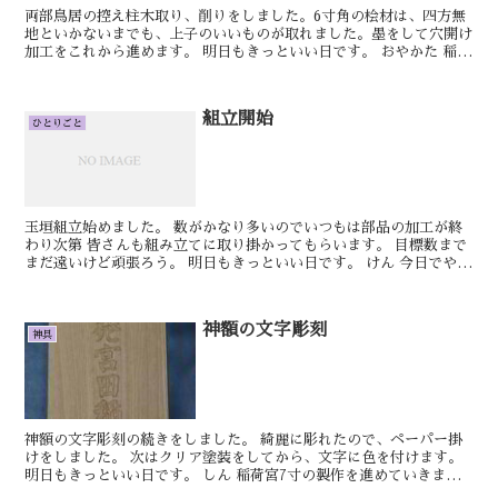
両部鳥居の控え柱木取り、削りをしました。6寸角の桧材は、四方無
地といかないまでも、上子のいいものが取れました。墨をして穴開け
加工をこれから進めます。 明日もきっといい日です。 おやかた 稲荷
宮の製作を進め...
組立開始
ひとりごと
玉垣組立始めました。 数がかなり多いのでいつもは部品の加工が終
わり次第 皆さんも組み立てに取り掛かってもらいます。 目標数まで
まだ遠いけど頑張ろう。 明日もきっといい日です。 けん 今日でやっ
と特注玉垣の柱の勾配を切り終えま...
神額の文字彫刻
神具
神額の文字彫刻の続きをしました。 綺麗に彫れたので、ペーパー掛
けをしました。 次はクリア塗装をしてから、文字に色を付けます。
明日もきっといい日です。 しん 稲荷宮7寸の製作を進めていきま
す。 長押欄干と必要な箇所へ金具...