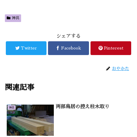
神具
シェアする
Twitter
Facebook
Pinterest
おやかた
関連記事
両部鳥居の控え柱木取り
神具