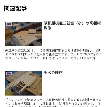
関連記事
茅葺屋根違三社宮（小）の高欄床
神棚
製作
茅葺屋根違三社宮（小）の高欄床製作床板をあほ留めに切断し、切断
面にさね溝加工しさねを入れて組み立てます。こうしておけば留めが
外れることはありません。明日もきっといい日です。おやかた片面彫
刻式雲板付格子付棚板の側板の縁を斜めに取りました。右側...
千木の製作
神棚
千木の木取りを始めました、木曽桧の柾目の通りの良い材料を選びま
す。これから切断、加工に移れます。 明日もきっといい日です。 お