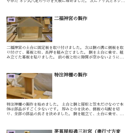
やかた ネジ式八足のうけを天板に埋めました。 次にアリ式とネジ式
の土台の...
二福神宮の製作
神棚
二福神宮の土台に固定板を取り付けました。 次は胴の溝に側板を取
り付けて、幕板と柱、長押を組み立てました。 胴を土台に乗せ、組
み立てた幕板を貼りました。 前の板と柱に隙間が空かないようにク
ランプで絞めておきました。 明日もきっとい...
特注神棚の製作
神棚
特注神棚の製作を始めました。 土台と胴と屋根と笠木だけなので本
体は部品がすごく少ないです。 厚みと巾を決め、側板の勾配を切
り、全部の部品の長さを決めました。 胴を組立て、土台に乗せ、笠
木の反りを付けて、屋根と笠木を取り付けて、本体...
茅葺屋根通三社宮（奥行寸方変
神棚