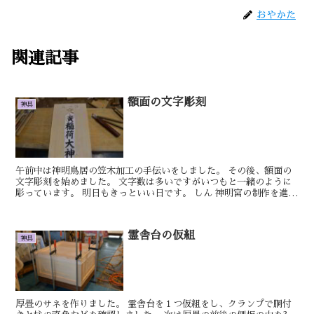
おやかた
関連記事
額面の文字彫刻
神具
午前中は神明鳥居の笠木加工の手伝いをしました。 その後、額面の
文字彫刻を始めました。 文字数は多いですがいつもと一緒のように
彫っています。 明日もきっといい日です。 しん 神明宮の制作を進め
ていきます。 板金作業もなかなか...
霊舎台の仮組
神具
厚畳のサネを作りました。 霊舎台を１つ仮組をし、クランプで胴付