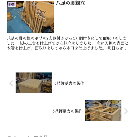
八足の脚組立
神具
八足の脚の柱のホゾを2方胴付きから4方胴付きにして面取りをしま
した。 脚の土台を仕上げてから組立をしました。 次に天板の表面と
木端を仕上げ、面取りをしてから木口を仕上げました。 明日もきっ
といい日です。 し...
6尺御霊舎の製作
6尺御霊舎の製作