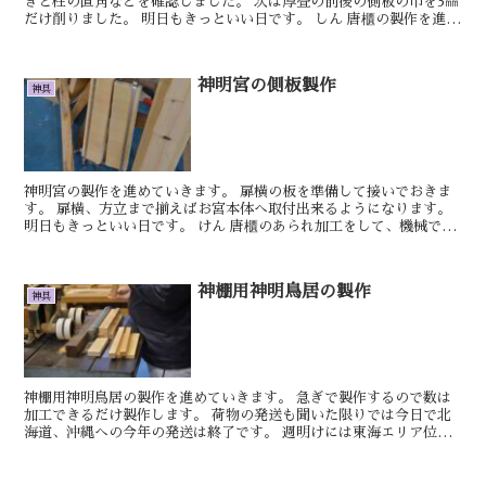
きと柱の直角などを確認しました。 次は厚畳の前後の側板の巾を3㎜
だけ削りました。 明日もきっといい日です。 しん 唐櫃の製作を進め
ていきます。 蓋の仕上げも必要で...
神明宮の側板製作
神具
神明宮の製作を進めていきます。 扉横の板を準備して接いでおきま
す。 扉横、方立まで揃えばお宮本体へ取付出来るようになります。
明日もきっといい日です。 けん 唐櫃のあられ加工をして、機械では
取り切れないところを鑿で取りました。...
神棚用神明鳥居の製作
神具
神棚用神明鳥居の製作を進めていきます。 急ぎで製作するので数は
加工できるだけ製作します。 荷物の発送も聞いた限りでは今日で北
海道、沖縄への今年の発送は終了です。 週明けには東海エリア位し
か発送できません。 昨日は遠い所から梅の木...