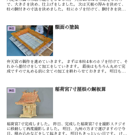
で、大きさを決め、仕上げをしました。 次は天板の厚みを決めて、
柱の胴付きの寸法を決めました。 柱にホゾを付けて、胴付きを決め
ました。 明日もきっといい日です。 しん ...
額面の塗装
神具
弁天宮の製作を進めていきます。 まずは本柱4本のホゾを付けて、そ
れから墨付けをして加工をしていきます。 最後はもちろん丸めて完
成ですので丸める前に全ての加工を終わらせておきます。 明日もき
っといい日です。 ...
稲荷宮7寸屋根の銅板葺
神具
稲荷宮7寸完成しました。 昨日、完成した稲荷宮7寸を撮影スタジオ
に移動して再度撮影しました。 明日、九州の方まで運びますので今
日、積み込みなどをして起きます。 明日もきっといい日です。 けん