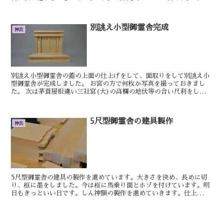
...
別誂え小型御霊舎完成
神具
別誂え小型御霊舎の蓋の上面の仕上げをして、面取りをして別誂え小
型御霊舎が完成しました。 お宮の方で何枚か写真を撮っておきまし
た。 次は茅葺屋根違い三社宮(大)の高欄の地伏等の合い尺利をし
て、地伏と平桁はほぞを付けました。 擬宝珠柱...
5尺型御霊舎の建具製作
神具
5尺型御霊舎の建具の製作を進めています。大きさを決め、長めに切
り、框に墨をしました。今は框に馬乗り面とホゾを付けています。明
日もきっといい日です。しん神額の製作を進めていきます。仕上げを
すると少し掘っていたところが浅くなる箇所ができたので再...