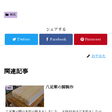
神具
シェアする
Twitter
Facebook
Pinterest
おやかた
関連記事
八足案の脚製作
神具
八足案の脚の木取の続きをしました。 大体40本ほど木取をしたの