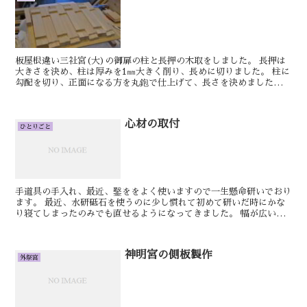
板屋根違い三社宮(大)の御扉の柱と長押の木取をしました。 長押は
大きさを決め、柱は厚みを1㎜大きく削り、長めに切りました。 柱に
勾配を切り、正面になる方を丸鉋で仕上げて、長さを決めました。
長押も長さを決め、合いじゃくりをしていま...
心材の取付
ひとりごと
手道具の手入れ、最近、鑿ををよく使いますので一生懸命研いでおり
ます。 最近、水研砥石を使うのに少し慣れて初めて研いだ時にかな
り寝てしまったのみでも直せるようになってきました。 幅が広い鉋
とかはなかなか水研砥石で研ぐのはまだ難しいです...
神明宮の側板製作
外祭宮