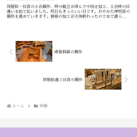
厚屋根一社宮の土台製作、枠の組立が済んで中桟を加工、土台枠の目
違いを鉋で払いました。明日もきっといい日です。おやかた神明宮の
製作を進めていきます。側板の加工が大体終わったので水で濡らして
乾かしておきます。その間に棟持ち柱の方の加工を進めてい...
欅賽銭箱の製作
厚屋根通三社宮の製作
ホーム
神棚