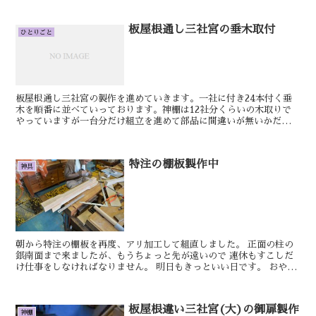
板屋根通し三社宮の垂木取付
ひとりごと
板屋根通し三社宮の製作を進めていきます。一社に付き24本付く垂
木を順番に並べていっております。神棚は12社分くらいの木取りで
やっていますが一台分だけ組立を進めて部品に間違いが無いかだけ確
認しておきます。明日もきっといい日です。けん御霊箱（小...
特注の棚板製作中
神具
朝から特注の棚板を再度、アリ加工して組直しました。 正面の柱の
銀南面まで来ましたが、もうちょっと先が遠いので 連休もすこしだ
け仕事をしなければなりません。 明日もきっといい日です。 おやか
た 稲荷玉垣の柱の埋め木の続きをしまし...
板屋根違い三社宮(大)の御扉製作
神棚