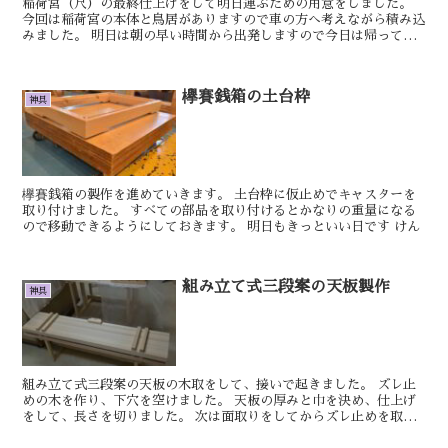
稲荷宮（尺）の最終仕上げをして明日運ぶための用意をしました。
今回は稲荷宮の本体と鳥居がありますので車の方へ考えながら積み込
みました。 明日は朝の早い時間から出発しますので今日は帰って早
い目に休むことにします。 明日もきっといい日...
欅賽銭箱の土台枠
神具
欅賽銭箱の製作を進めていきます。 土台枠に仮止めでキャスターを
取り付けました。 すべての部品を取り付けるとかなりの重量になる
ので移動できるようにしておきます。 明日もきっといい日です けん
組み立て式三段案の天板製作
神具
組み立て式三段案の天板の木取をして、接いで起きました。 ズレ止
めの木を作り、下穴を空けました。 天板の厚みと巾を決め、仕上げ
をして、長さを切りました。 次は面取りをしてからズレ止めを取り
付けて、一番上の段の天板には祓い串を挿す所を...