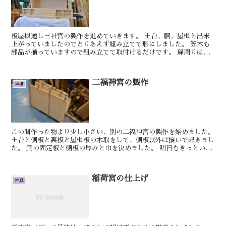
板屋根通し三社宮の製作を進めていきます。 土台、胴、屋根と出来
上がっていましたのでとりあえず組み立てて形にしました。 笠木も
部品が揃っていますので組み立てて取付けるだけです。 扉周りは部
品数がが多いので加工するの...
二福神宮の製作
神棚
この間作った物より少し小さい、別の二福神宮の製作を始めました。
土台と側板と裏板と屋根板の木取をして、側板以外は接いで起きまし
た。 胴の固定板と側板の厚みと巾を決めました。 明日もきっといい
日です。 しん 賽銭箱の製作を進めて...
稲荷宮の仕上げ
神具