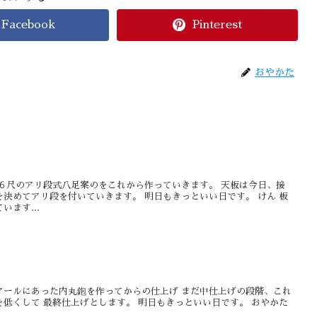
Facebook
Pinterest
おやかた
６尺のアリ段式八足案のをこれから作っていきます。 天板は今日、接
決めてアリ段を付いていきます。 明日もきっといい日です。 けん 板
ます...
アールにあった内丸鉋を作ってからの仕上げ まだ中仕上げの段階、これ
低くして 最終仕上げとします。 明日もきっといい日です。 おやかた