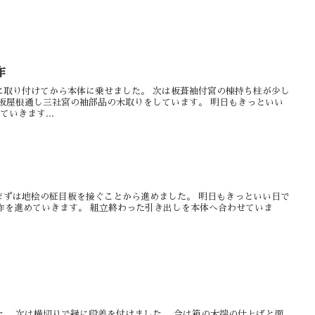
作
に取り付けてから本体に乗せました。 次は板葺袖付宮の棟持ち柱が少し
板屋根通し三社宮の袖部品の木取りをしています。 明日もきっといい
いきます...
まずは地桧の柾目板を接ぐことから進めました。 明日もきっといい日で
製作を進めていきます。 組立終わった引き出しを本体へ合わせていま
。 次は横切りで縁に段差を付けました。 今は箱の木端の仕上げと面