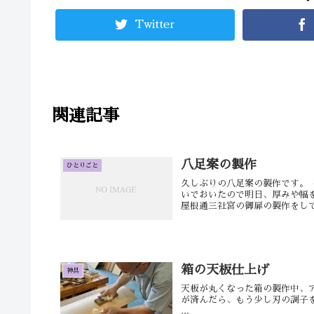
Twitter
関連記事
八足案の製作
ひとりごと
久しぶりの八足案の製作です。 
いでおいたので明日、厚みや幅を
屋根通三社宮の御扉の製作をしてい
箱の天板仕上げ
神具
天板が丸くなった箱の製作中、
が済んだら、もう少し刃の調子を
...