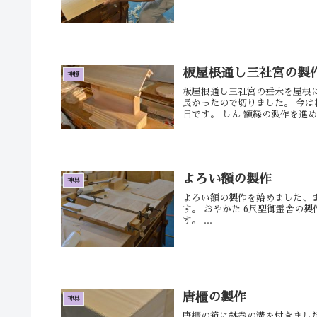
板屋根通し三社宮の製
神棚
板屋根通し三社宮の垂木を屋根
長かったので切りました。 今は
日です。 しん 額縁の製作を進めて
よろい額の製作
神具
よろい額の製作を始めました、
す。 おやかた 6尺型御霊舎の
す。 ...
唐櫃の製作
神具
唐櫃の箱に鉢巻の溝を付きました