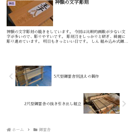
神額の文字彫刻
神具
神額の文字彫刻の続きをしています。 今回は比較的画数が少ない文
字が多いので、彫りやすいです。 彫刻刀をしっかりと研ぎ、綺麗に
彫り進めています。 明日もきっといい日です。 しん 組み込み式御霊
舎の製作を進めています。 3段目ま...
5尺型御霊舎別誂えの製作
2尺型御霊舎の抜き引き出し組立
ホーム
御霊舎