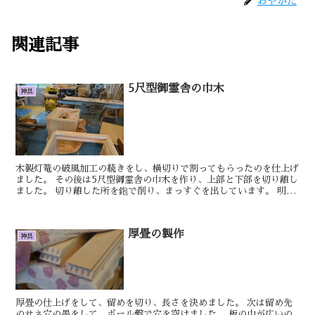
おやかた
関連記事
5尺型御霊舎の巾木
神具
木製灯篭の破風加工の続きをし、横切りで割ってもらったのを仕上げ
ました。 その後は5尺型御霊舎の巾木を作り、上部と下部を切り離し
ました。 切り離した所を鉋で削り、まっすぐを出しています。 明日
もきっといい日です。 ...
厚畳の製作
神具
厚畳の仕上げをして、留めを切り、長さを決めました。 次は留め先
のサネ穴の墨をして、ボール盤で穴を空けました。 板の巾が広いの