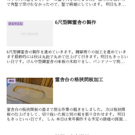
で角鑿で空けれなかったので、鑿で綺麗にしています。 明日もきっ
といい日です。 しん 格子天井の仕上げを...
6尺型御霊舎の製作
ひとりごと
6尺型御霊舎の製作を進めていきます。御扉周りの加工を進めていき
ます最終的には柱は丸鉋で丸めて仕上げて行きます。明日もきっとい
い日です。けん中型御霊舎の床板の木取りをし、バンドソーで割り接
いで起きました。次に床受け桟を作り、取付をしています。...
霊舎台の格狭間板加工
神具
霊舎台の格狭間板の墨まで削る作業の続きをしました。 次は格狭間
板の仕上げをして、切り抜いた板と別の板を張り合わせます。 明日
もきっといい日です。 しん 本日は来年製作する予定の唐櫃の図面を
起こしておりました。 展示用唐櫃で蓋に展示...