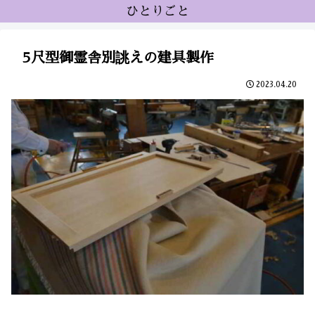
ひとりごと
5尺型御霊舎別誂えの建具製作
2023.04.20