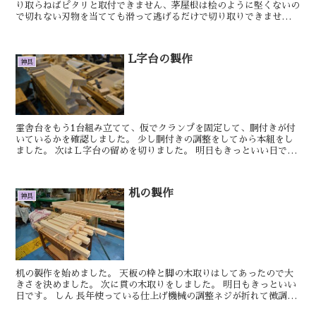
り取らねばピタリと取付できません、茅屋根は桧のように堅くないの
で切れない刃物を当てても滑って逃げるだけで切り取りできませんの
でまずはこの突き鑿をしっかりと研ぎ上げること...
L字台の製作
神具
霊舎台をもう1台組み立てて、仮でクランプを固定して、胴付きが付
いているかを確認しました。 少し胴付きの調整をしてから本組をし
ました。 次はＬ字台の留めを切りました。 明日もきっといい日で
す。 しん 神域用の格子天井を少し加工し...
机の製作
神具
机の製作を始めました。 天板の枠と脚の木取りはしてあったので大
きさを決めました。 次に貫の木取りをしました。 明日もきっといい
日です。 しん 長年使っている仕上げ機械の調整ネジが折れて微調整
が...