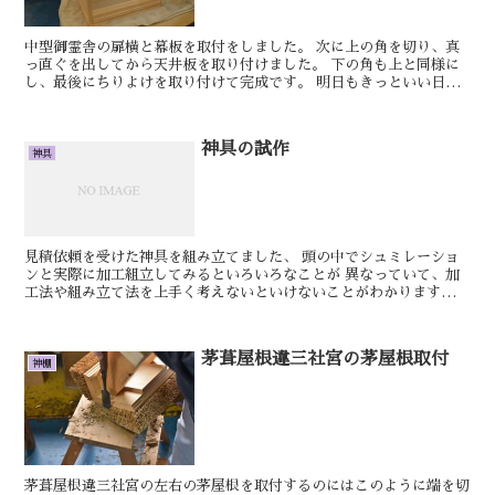
中型御霊舎の扉横と幕板を取付をしました。 次に上の角を切り、真
っ直ぐを出してから天井板を取り付けました。 下の角も上と同様に
し、最後にちりよけを取り付けて完成です。 明日もきっといい日で
す。 しん ...
神具の試作
神具
見積依頼を受けた神具を組み立てました、 頭の中でシュミレーショ
ンと実際に加工組立してみるといろいろなことが 異なっていて、加
工法や組み立て法を上手く考えないといけないことがわかります、
ただまだ見積段階なのでこの仕事はひとまず中止...
茅葺屋根違三社宮の茅屋根取付
神棚
茅葺屋根違三社宮の左右の茅屋根を取付するのにはこのように端を切