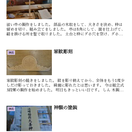
祓い串の製作をしました。 部品の木取をして、大きさを決め、枠は
留めを切り、組み立てをしました。 串は8角にして、面を仕上げて、
紐を掛ける所を鑿で取りました。 土台と枠にダホ穴を空け、ダホを
入れ、組み立てをしました。 明日もきっと...
家紋彫刻
神具
家紋彫刻の続きをしました。 紋を彫り終えてから、全体をもう1度少
しだけ彫っておきました。 綺麗に彫れたとは思います。 今は組立式
3段案の製作を始めました。 明日もきっといい日です。 しん 木製の
燭台の製作を進めていきます。 ...
神額の塗装
神具