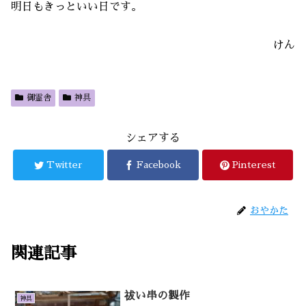
明日もきっといい日です。
けん
御霊舎
神具
シェアする
Twitter
Facebook
Pinterest
おやかた
関連記事
祓い串の製作
神具