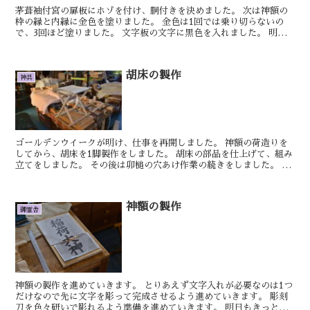
茅葺袖付宮の扉板にホゾを付け、胴付きを決めました。 次は神額の
枠の縁と内縁に金色を塗りました。 金色は1回では乗り切らないの
で、3回ほど塗りました。 文字板の文字に黒色を入れました。 明日
もきっといい日です。 しん 神棚用...
胡床の製作
神具
ゴールデンウイークが明け、仕事を再開しました。 神額の荷造りを
してから、胡床を1脚製作をしました。 胡床の部品を仕上げて、組み
立てをしました。 その後は卯槌の穴あけ作業の続きをしました。 明
日もきっといい日です。 しん 大型...
神額の製作
御霊舎
神額の製作を進めていきます。 とりあえず文字入れが必要なのは1つ
だけなので先に文字を彫って完成させるよう進めていきます。 彫刻
刀を色々研いで彫れるよう準備を進めていきます。 明日もきっとい