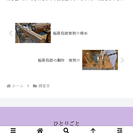
い日です。 けん ...
稲荷鳥居背割り埋め
稲荷鳥居の製作 背割り
ホーム
御霊舎
ひとりごと
© 2015 ひとりごと.