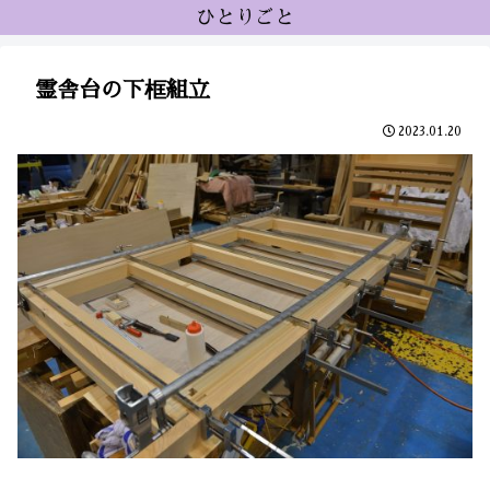
ひとりごと
霊舎台の下框組立
2023.01.20