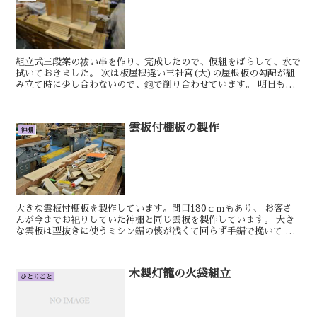
組立式三段案の祓い串を作り、完成したので、仮組をばらして、水で
拭いておきました。 次は板屋根違い三社宮(大)の屋根板の勾配が組
み立て時に少し合わないので、鉋で削り合わせています。 明日もき
っといい日です。 しん 八足案の製作を進...
雲板付棚板の製作
神棚
大きな雲板付棚板を製作しています。間口180ｃｍもあり、 お客さ
んが今までお祀りしていた神棚と同じ雲板を製作しています。 大き
な雲板は型抜きに使うミシン鋸の懐が浅くて回らず手鋸で挽いて 形
を整えました。 明日もきっといい日です。...
木製灯籠の火袋組立
ひとりごと