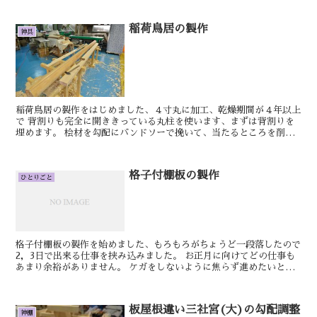
稲荷鳥居の製作
神具
稲荷鳥居の製作をはじめました、４寸丸に加工、乾燥期間が４年以上
で 背割りも完全に開ききっている丸柱を使います、まずは背割りを
埋めます。 桧材を勾配にバンドソーで挽いて、当たるところを削り
ながらしっかりと 底まで埋め木をします。...
格子付棚板の製作
ひとりごと
格子付棚板の製作を始めました、もろもろがちょうど一段落したので
2，3日で出来る仕事を挟み込みました。 お正月に向けてどの仕事も
あまり余裕がありません。 ケガをしないように焦らず進めたいと思
います。 明日もきっといい日です。 お...
板屋根違い三社宮(大)の勾配調整
神棚