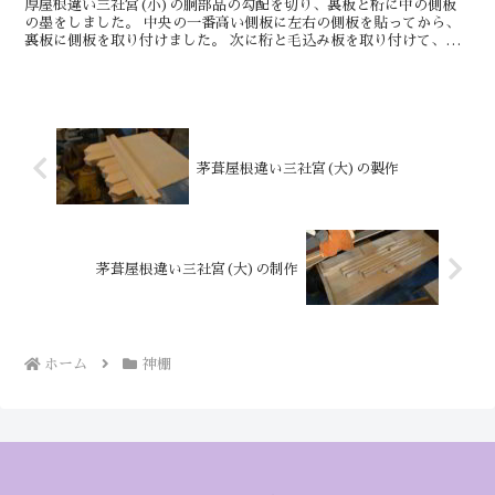
厚屋根違い三社宮(小)の胴部品の勾配を切り、裏板と桁に中の側板
の墨をしました。 中央の一番高い側板に左右の側板を貼ってから、
裏板に側板を取り付けました。 次に桁と毛込み板を取り付けて、胴
が出来ました。 今は土台の枠と天板の加工をし...
茅葺屋根違い三社宮(大)の製作
茅葺屋根違い三社宮(大)の制作
ホーム
神棚