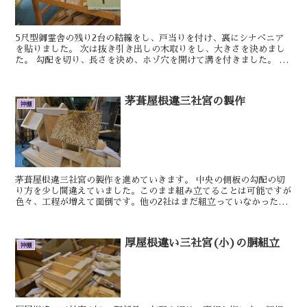
5尺型御霊舎の残り2台の結線をし、戸当りを付け、裏にシナベニア
を貼りました。 次は抜き引き出しの木取りをし、大きさを決めまし
た。 勾配を切り、長さを決め、ホゾ穴を開けて溝を付きました。 明
日もきっといい日です。 ...
茅葺屋根違三社宮の製作
神棚
茅葺屋根違三社宮の製作を進めていきます。 中央の側板の勾配の切
り方を少し間違えていました。このまま組み立てることは可能ですが
色々、工程が増えて面倒です。他の2社はまだ組立っていなかったの
で側板の加工をやり直しておきま...
厚屋根違い三社宮(小)の胴組立
神棚