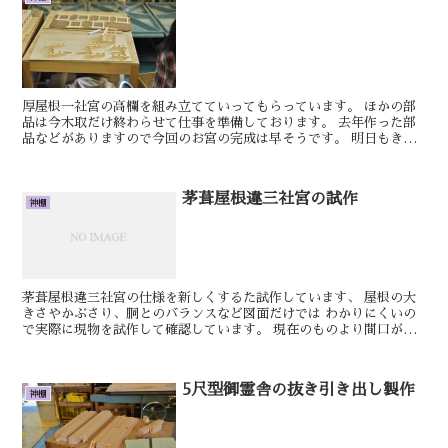
厚屋根一社宮の高欄を組み立てていってもらっています。 ほかの部
品は今木取だけ終わらせて仕事を準備しております。 去年作った部
品などがありますので今回のお宮の完成は早そうです。 明日もきっ
といい日です。 おやかた
茅葺屋根違三社宮の試作
神棚
茅葺屋根違三社宮の仕様を新しくするた試作しています、 屋根の大
きさやかぶさり、胴とのバランスなど図面だけでは わかりにくいの
で実際に現物を試作して確認しています。 現在のものより間口が大
きくなりそうですが こんな大きなお宮をお祭...
5尺型御霊舎の抜き引き出し製作
神棚