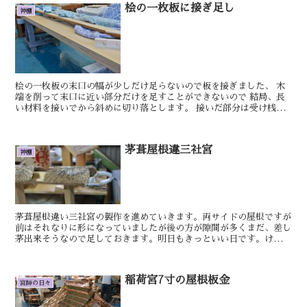
桧の一枚板に接ぎ足し
神棚
桧の一枚板の末口の幅が少しだけ足らないので板を接ぎました、 木
端を削って末口に近い部分だけを足すことができないので 結局、長
い材料を接いでから斜めに切り落とします。 接いだ部分は受け桟で
隠すことが出来ます。 明日もきっといい...
茅葺屋根違三社宮
神棚
茅葺屋根違い三社宮の製作を進めていきます。両サイドの屋根ですが
前はそれなりに形になっていましたが後の方が隙間が多くまだ、差し
茅出来そうなので足しておきます。明日もきっといい日です。けん板
葺袖付宮の袖部品の木取りをし、大きさを決め、仕上げをし...
稲荷宮7寸の屋根板金
宮師の日々