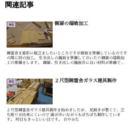
関連記事
御扉の端喰加工
神具
御霊舎を箱形に組立をしたいところですが側板を準備しているのでそ
の間に別の加工。 引き出しの鏡板を準備しておいたり御扉の端喰加
工の準備をします。 御扉、引き出しの鏡板共に良い材料が準備でき
たので加工を進めていきます。 明日もきっ...
２尺型御霊舎ガラス建具製作
神具
２尺型御霊舎ガラス建具製作を始めましたが、 足動きが悪くて、立
ち座りが出来にくいので 歯がゆいながらもぼちぼち製作していま
す。 明日もきっといい日です。 おやかた