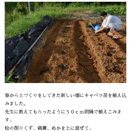
春から土づくりをしてきた新しい畑にキャベツ苗を植え込
みました。
先生に教えてもらったように５０ｃｍ間隔で植えこみま
す、
桧の削りくず、鶏糞、ぬかを土に混ぜて、