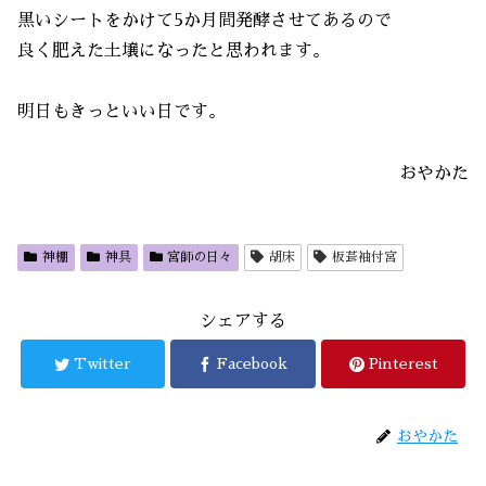
黒いシートをかけて5か月間発酵させてあるので
良く肥えた土壌になったと思われます。
明日もきっといい日です。
おやかた
神棚
神具
宮師の日々
胡床
板葺袖付宮
シェアする
Twitter
Facebook
Pinterest
おやかた