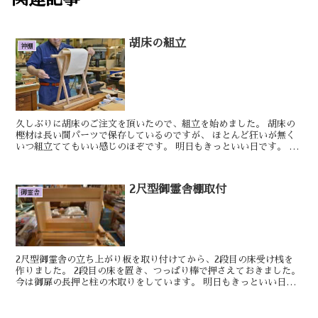
胡床の組立
神棚
久しぶりに胡床のご注文を頂いたので、組立を始めました。 胡床の
樫材は長い間パーツで保存しているのですが、 ほとんど狂いが無く
いつ組立ててもいい感じのほぞです。 明日もきっといい日です。 お
やかた 特注品の茅のお宮の製作を進めて...
2尺型御霊舎棚取付
御霊舎
2尺型御霊舎の立ち上がり板を取り付けてから、2段目の床受け桟を
作りました。 2段目の床を置き、つっぱり棒で押さえておきました。
今は御扉の長押と柱の木取りをしています。 明日もきっといい日で
す。 しん 5尺型御霊舎別誂えの製作...