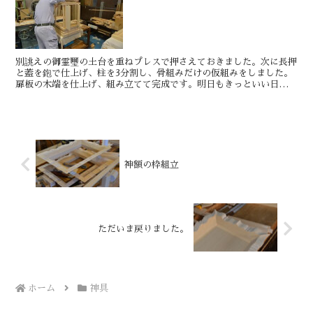
別誂えの御霊璽の土台を重ねプレスで押さえておきました。次に長押
と蓋を鉋で仕上げ、柱を3分割し、骨組みだけの仮組みをしました。
扉板の木端を仕上げ、組み立てて完成です。明日もきっといい日で
す。しん小型御霊舎別誂えの方へ仮に神具を並べました。お祀...
神額の枠組立
ただいま戻りました。
ホーム
神具