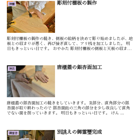
彫刻付棚板の製作
神棚
彫刻付棚板の製作の続き、側板の絵柄を決めて彫り始めましたが、地
板との収まりが悪く、再び接ぎ直して、アリ桟を加工しました。 明
日もきっといい日です。 おやかた 彫刻付棚板の側板と天板の収まり
が悪かったので側...
唐櫃蓋の銀杏面加工
神具
唐櫃蓋の銀杏面加工の続きをしていきます。 R部分、直角部分の銀
杏面が取り終わったので 銀杏面鉋の三角の部分を少し改良して直角
でない面を削っていきます。 明日もきっといい日です。 けん ...
別誂えの御霊璽完成
御霊舎