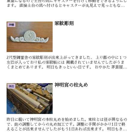
重量になるので土台の底にキャスターを付けて移動をできるようにし
ます。 直接土台の底へ付けるとキャスターが丸見えで見っともない
ので少しでも隠せるように考えます。 明日もき...
家紋彫刻
神棚
2尺型御霊舎の家紋彫刻が出来上がってきました、 上り藤の中に１つ
左巴が入っており私の家紋帳には 掲載されていませんでしたがうま
くまとめてあります。 明日もきっといい日です。 おやかた 茅葺屋根
違い三社宮を製作する前に製作してい...
神明宮の柱丸め
神具
昨日に続いて神明宮の本柱丸めを始めました。束柱とは径が異なるの
で、鉋の調整してからの丸め加工です。調整に手間がかかり1日で終
えることが出来ませんでしたがもう1日あれば出来ます。 明日もきっ
といい日です。 おやかた ...