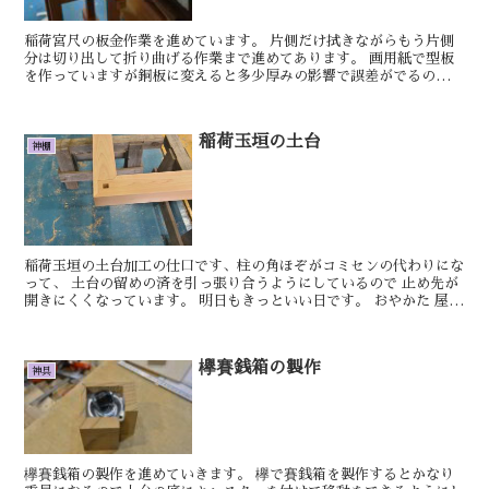
稲荷宮尺の板金作業を進めています。 片側だけ拭きながらもう片側
分は切り出して折り曲げる作業まで進めてあります。 画用紙で型板
を作っていますが銅板に変えると多少厚みの影響で誤差がでるので
微調整しながら取り付けていきます。 明日も...
稲荷玉垣の土台
神棚
稲荷玉垣の土台加工の仕口です、柱の角ほぞがコミセンの代わりにな
って、 土台の留めの済を引っ張り合うようにしているので 止め先が
開きにくくなっています。 明日もきっといい日です。 おやかた 屋根
違い三社宮の階段を取付けました。 ...
欅賽銭箱の製作
神具
欅賽銭箱の製作を進めていきます。 欅で賽銭箱を製作するとかなり