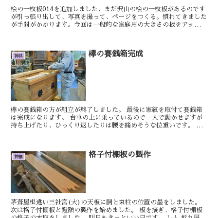
桧の一枚板014を追加しました、まだ沢山の桧の一枚板があるのです
が引っ張り出して、写真を撮って、ページをつくる。慣れてきました
が手間がかかります。今回は一般的な家庭用の大きさの板をアップし
ました。 明日もきっといい日です。 ...
欅の賽銭箱完成
神具
欅の賽銭箱の方が組立が終了しました。 最後に家紋を取付て賽銭箱
は完成になります。 台車の上に乗っているので一人で動かせますが
持ち上げたり、ひっくり返したりは腰を痛めそうな位重いです。 多
分ですが欅の賽銭箱は約80...
格子付棚板の製作
神棚
茅葺屋根違い三社宮(大)の天板に胴と束柱の位置の墨をしました。
次は格子付棚板と鎧額の製作を始めました。 板を接ぎ、格子付棚板
の格子の木取をしました。 明日もきっといい日です。 しん 折れ屋根