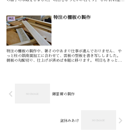
8寸の製作を進めていきます。 側...
特注の棚板の製作
神具
特注の棚板の製作中、暑さの中あまり仕事が進んでおりません、 や
っと柱の銀南面加工に合わせて、雲板の型板を書き写ししました。
側板の勾配切り、仕上げが済めば本組に移ります。 明日もきっとい
い日です。 おやかた 「ひとりごと」は題名を...
御霊爾の製作
盆休みあけ