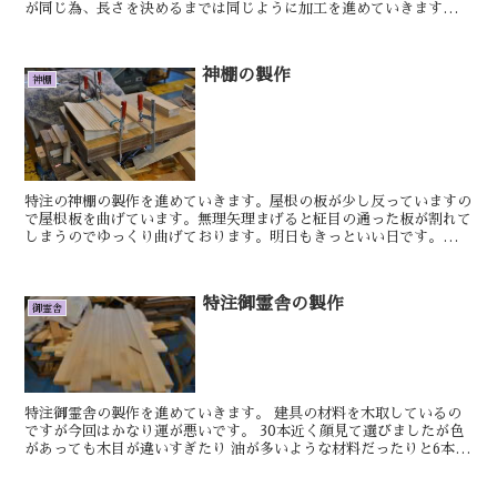
が同じ為、長さを決めるまでは同じように加工を進めていきます。
明日もきっといい日です。 けん 額面...
神棚の製作
神棚
特注の神棚の製作を進めていきます。屋根の板が少し反っていますの
で屋根板を曲げています。無理矢理まげると柾目の通った板が割れて
しまうのでゆっくり曲げております。明日もきっといい日です。けん
別誂えの御霊璽の扉定規を付け、少し扉板の間の隙間が狭か...
特注御霊舎の製作
御霊舎
特注御霊舎の製作を進めていきます。 建具の材料を木取しているの
ですが今回はかなり運が悪いです。 30本近く顔見て選びましたが色
があっても木目が違いすぎたり 油が多いような材料だったりと6本似
たものを探すだけなのですが中々揃いません...