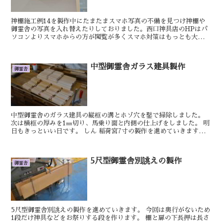
神棚施工例14を製作中にたまたまスマホ写真の不備を見つけ神棚や
御霊舎の写真を入れ替えたりしておりました。西口神具店のHPはパ
ソコンよりスマホからの方が閲覧が多くスマホ対策はもっとも大切な
作業です。明日もきっといい日です。おやかた小型御霊舎の...
中型御霊舎ガラス建具製作
御霊舎
中型御霊舎のガラス建具の縦框の溝とホゾ穴を鑿で掃除しました。
次は横框の厚みを1㎜切り、馬乗り面と内側の仕上げをしました。 明
日もきっといい日です。 しん 稲荷宮7寸の製作を進めていきます。
垂木の方を順番に並べていきます。 ...
5尺型御霊舎別誂えの製作
御霊舎
5尺型御霊舎別誂えの製作を進めていきます。 今回は奥行がないため
1段だけ神具などをお祭りする段を作ります。 棚と扉の下長押は長さ