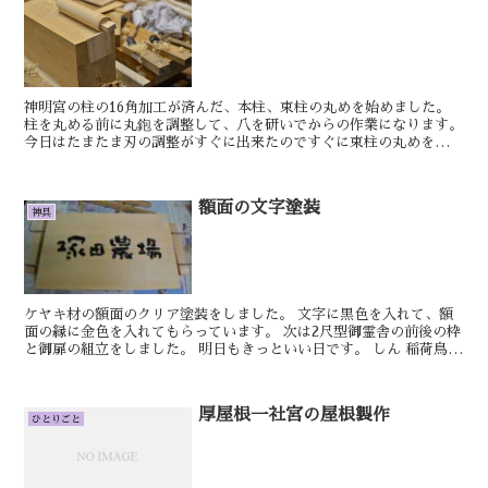
神明宮の柱の16角加工が済んだ、本柱、束柱の丸めを始めました。
柱を丸める前に丸鉋を調整して、八を研いでからの作業になります。
今日はたまたま刃の調整がすぐに出来たのですぐに束柱の丸めを始め
れました。 明日もきっといい日です。 ...
額面の文字塗装
神具
ケヤキ材の額面のクリア塗装をしました。 文字に黒色を入れて、額
面の縁に金色を入れてもらっています。 次は2尺型御霊舎の前後の枠
と御扉の組立をしました。 明日もきっといい日です。 しん 稲荷鳥居
の製作を進めていきます。 柱の方...
厚屋根一社宮の屋根製作
ひとりごと