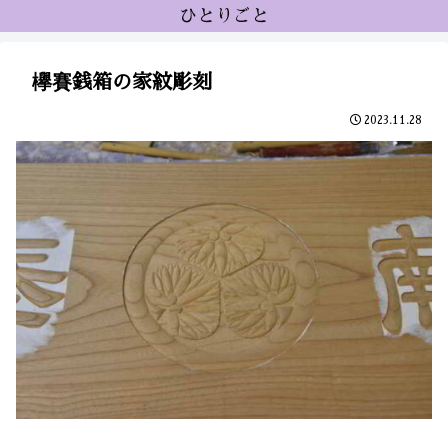
ひとりごと
欅賽銭箱の家紋彫刻
2023.11.28