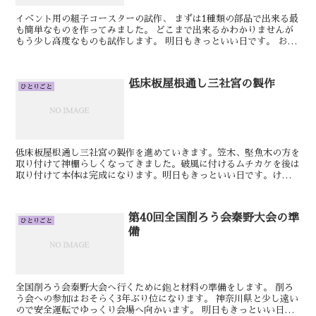
イベント用の組子コースターの試作、 まずは1種類の部品で出来る最
も簡単なものを作ってみました。 どこまで出来るかわかりませんが
もう少し高度なものも試作します。 明日もきっといい日です。 おや
かた 特注の神棚の製作を進めています...
低床板屋根通し三社宮の製作
ひとりごと
低床板屋根通し三社宮の製作を進めていきます。笠木、堅魚木の方を
取り付けて神棚らしくなってきました。破風に付けるムチカケを後は
取り付けて本体は完成になります。明日もきっといい日です。けん屋
台の楔を叩く用の当て木を作りました。その後は2級技能士...
第40回全国削ろう会秦野大会の準
ひとりごと
備
全国削ろう会秦野大会へ行くために鉋と材料の準備をします。 削ろ
う会への参加はおそらく3年ぶり位になります。 神奈川県と少し遠い
ので安全運転でゆっくり会場へ向かいます。 明日もきっといい日で