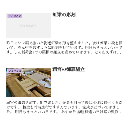
す。 けん
虹梁の彫刻
ひとりごと
昨日ミシン鋸で抜いた海老虹梁の形を整えました。次は虹梁に絵を描
いて、真ん中を残すように彫刻をしています。明日もきっといい日で
す。しん稲荷宮7寸の屋根の組立を進めていきます。とりあえずは木
地がみえる部分は全て終わりましたのでこれから銅板を葺い...
祠宮の御扉組立
ひとりごと
祠宮の御扉を加工、組立ました、金具も打って後は本体に取付けるだ
けです。 板金も同時進行ですすんでいます。完成が近づいてきまし
た。 明日もきっといい日です。 おやかた 厚屋根違い三社宮の製作を
進めています。 今回は少し訳あり...